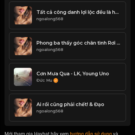
Tất cả công danh lợi lộc đều là hư ảo! & Đạo
ngoalong568
Phong ba thấy góc chân tình Rơi vào nạn nạn mới hay lòng người! Đạo
ngoalong568
Cơn Mưa Qua - LK, Young Uno
Đức Mu
Ai rồi cũng phải chết! & Đạo
ngoalong568
Mới tham gia Hayhat hãy xem
hướng dẫn sử dụng
và