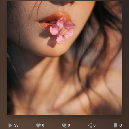
33
0
0
0
0