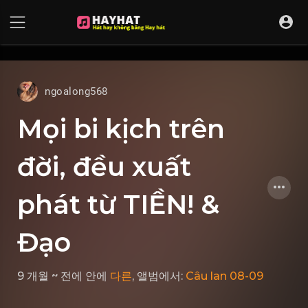
UA-68595121-17
ngoalong568
Mọi bi kịch trên
đời, đều xuất
phát từ TIỀN! &
Đạo
9 개월 ~ 전에
안에
다른
, 앨범에서:
Câu lan 08-09