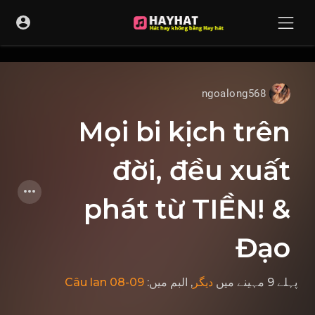
UA-68595121-17
ngoalong568
Mọi bi kịch trên
đời, đều xuất
phát từ TIỀN! &
Đạo
Câu lan 08-09
, البم میں:
دیگر
میں
پہلے 9 مہینے