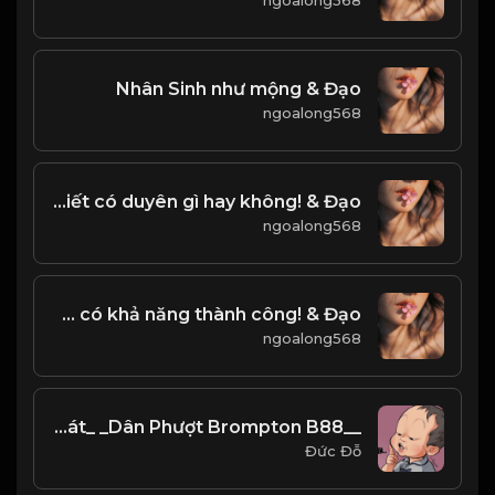
ngoalong568
Nhân Sinh như mộng & Đạo
ngoalong568
Người ơi gặp gỡ làm chi Trăm năm biết có duyên gì hay không! & Đạo
ngoalong568
Càng kiên trì, càng có khả năng thành công! & Đạo
ngoalong568
__Bài hát_ _Dân Phượt Brompton B88___
Đức Đỗ