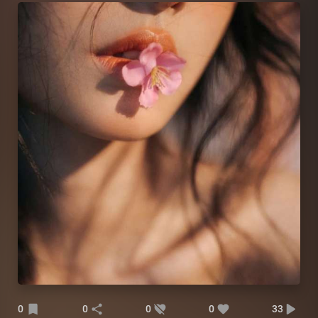
0
0
0
0
33