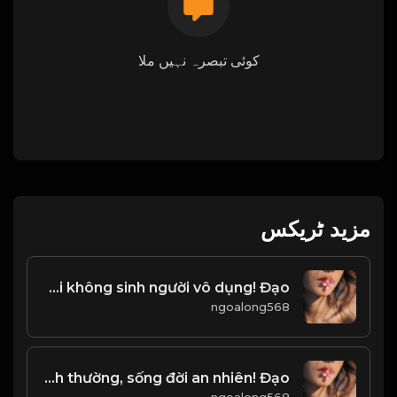
کوئی تبصرہ نہیں ملا
مزید ٹریکس
Đất không mọc cây vô danh, trời không sinh người vô dụng! Đạo
ngoalong568
Giữ tâm bình thường, sống đời an nhiên! Đạo