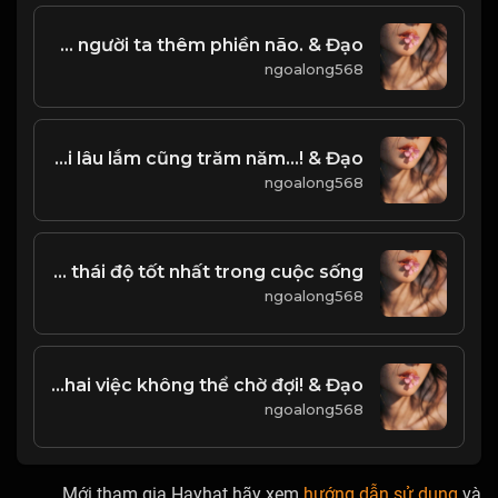
Công danh lợi lộc ở đời, chỉ khiến con người ta thêm phiền não. & Đạo
ngoalong568
Kiếp người lâu lắm cũng trăm năm...! & Đạo
ngoalong568
Tích cực lạc quan, là thái độ tốt nhất trong cuộc sống!
ngoalong568
Kiếp người ngắn ngủi, hai việc không thể chờ đợi! & Đạo
ngoalong568
Mới tham gia Hayhat hãy xem
hướng dẫn sử dụng
và