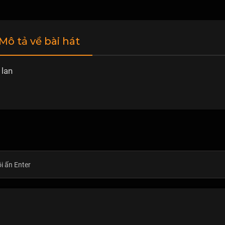
 Mô tả về bài hát
 lan