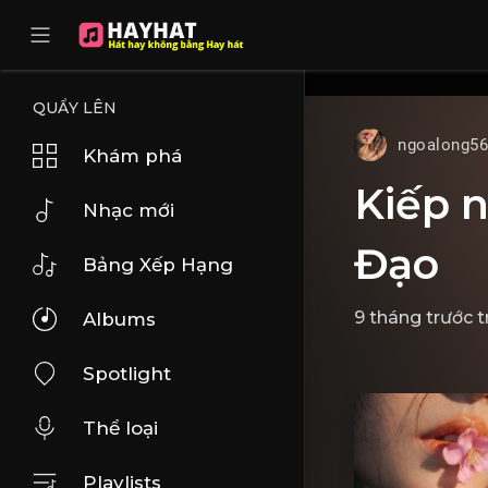
UA-68595121-17
QUẨY LÊN
ngoalong5
Khám phá
Kiếp n
Nhạc mới
Đạo
Bảng Xếp Hạng
9 tháng trước
t
Albums
Spotlight
Thể loại
Playlists