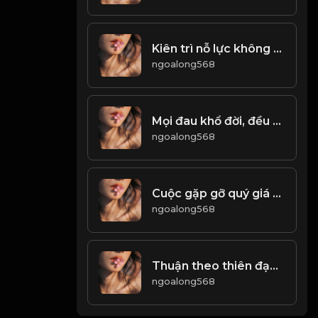
Kiên trì nỗ lực không ngừng nghỉ, mới có thể gặt hái thành công! & Đạo
ngoalong568
Mọi đau khổ đời, đều xuất phát từ cái tâm chật hòi...! Đạo
ngoalong568
Cuộc gặp gỡ quý giá nhất, đó là gặp lại chính mình ở một thời điểm nào đó trong cuộc đời! & Đạo
ngoalong568
Thuận theo thiên đạo mà làm, thì bình an khỏe mạnh. Làm trái ngược với đạo trời, thì sẽ đưa đến tai họa! & Đạo
ngoalong568