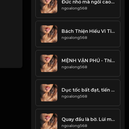
Đức nhỏ mà ngồi cao, ắt gặp tai họa! & Đạo
ngoalong568
Bách Thiện Hiếu Vi Tiên! Đạo
ngoalong568
MỆNH VẬN PHÚ - Thiên Cổ Kỳ Văn! & Đạo
ngoalong568
Dục tốc bất đạt, tiến vọt dễ tiêu vong. Kẻ trí nho phong, ung dung không hấp tấp! & Đạo
ngoalong568
Quay đầu là bờ. Lùi một bước, tiến ba bước! & Đạo
ngoalong568