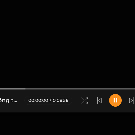
Kiếp nhân sinh, có 10 điều không thể chờ đợi! Đạo
00
:
00
:
00
/
0
:
08
:
56