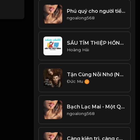
Phú quý cho người tiền, nhân hậu cho người trả lời! Đạo
ngoalong568
SẦU TÍM THIỆP HỒNG - H2K COVER - HOÀI LINH & MINH KỲ - NHẠC CHILL CỰC HAY
Hoàng Hải
Tận Cùng Nỗi Nhớ (New Version) - Will, Han Sara
Đức Mu
Bạch Lạc Mai - Một Quyển Phong Hoa Đại Đường! & Đạo
ngoalong568
Càng kiên trì, càng có khả năng thành công! & Đạo