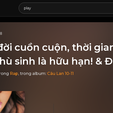
68
ời cuồn cuộn, thời gian
hù sinh là hữu hạn! & 
rong
Rap
, trong album:
Câu Lan 10-11