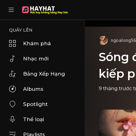
UA-68595121-17
QUẨY LÊN
ngoalong5
Khám phá
Sóng đ
Nhạc mới
kiếp p
Bảng Xếp Hạng
9 tháng trước
t
Albums
Spotlight
Thể loại
Playlists