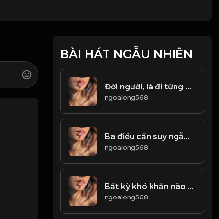
BÀI HÁT NGẪU NHIÊN
Đời người, là đi từng bước từng bước và vứt bỏ từng chút từng chút...! & Đạo
ngoalong568
Ba điều cần suy ngẫm trong đời! Đạo
ngoalong568
Bất kỳ khó khăn nào cũng có thể vượt qua, khi ta không ngừng cố gắng! & Đạo
ngoalong568