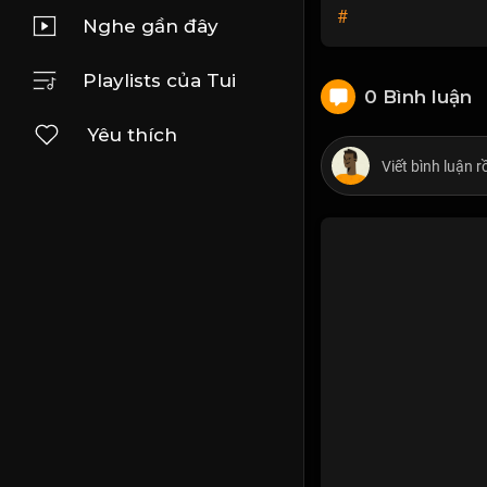
#
Nghe gần đây
Playlists của Tui
0 Bình luận
Yêu thích