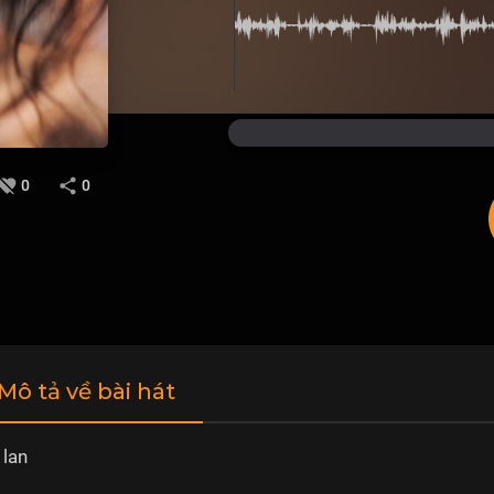
0
0
 Mô tả về bài hát
 lan