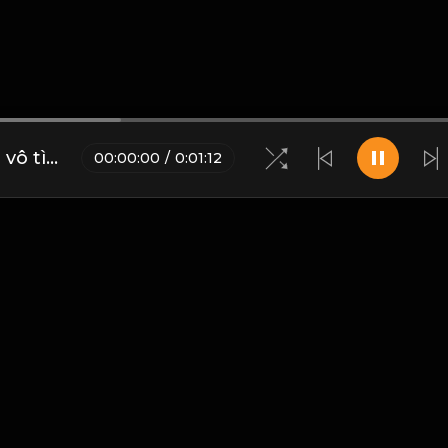
Sóng đời cuồn cuộn, thời gian vô tình. Chỉ có kiếp phù sinh là hữu hạn! & Đạo
00
:
00
:
00
/
0
:
01
:
12
Blogs
•
Bản quyền
•
Giới thiệu
•
Điều khoản
•
Liên hệ