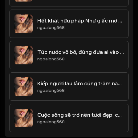
Hết khát hữu pháp Như giấc mơ hão huyền...! Đạo
ngoalong568
Tức nước vỡ bờ, đừng đưa ai vào bước đường cùng! & Đạo
ngoalong568
Kiếp người lâu lắm cũng trăm năm...! & Đạo
ngoalong568
Cuộc sống sẽ trở nên tươi đẹp, chỉ bằng cách không bận tâm tới những điều không đáng! & Đạo
ngoalong568