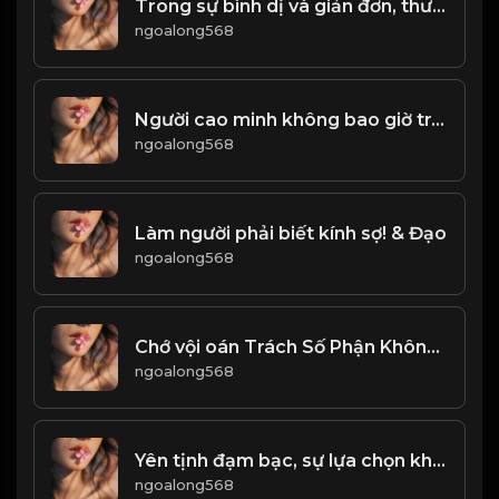
Trong sự bình dị và giản đơn, thường ẩn chứa sự vĩ đại! & Đạo
ngoalong568
Người cao minh không bao giờ tranh cãi, trước trẻ con phải học cách cúi đầu! Đạo
ngoalong568
Làm người phải biết kính sợ! & Đạo
ngoalong568
Chớ vội oán Trách Số Phận Không Công Bằng, cũng đừng oán trách cơ hội quá xa vời...! & Đạo
ngoalong568
Yên tịnh đạm bạc, sự lựa chọn khôn ngoan của người thông thấu nhân sinh! & Đạo
ngoalong568