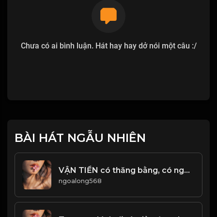
Chưa có ai bình luận. Hát hay hay dở nói một câu :/
BÀI HÁT NGẪU NHIÊN
VẬN TIỀN có thăng bằng, có người định số. Khi vận hành có thể đến, bạn không thể ngăn cản. Khi vận động có thể diễn ra, bạn không thể giữ lại! Đạo
ngoalong568