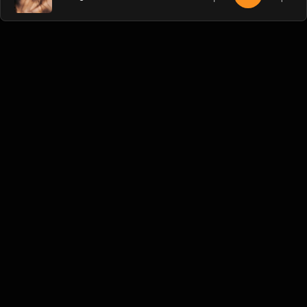
Liên hệ Admin
Vietnam
Blogs
•
Bản quyền
•
Giới thiệu
•
Điều khoản
•
Liên
hệ
•
Quy định
•
Faqs
•
Thêm
© 2026 Hayhat.Net