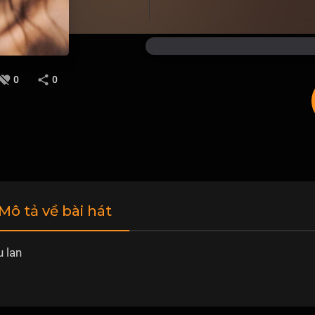
0
0
 Mô tả về bài hát
 lan