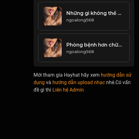
Những gì không thể giết được ta sẽ tạo ra mạnh mẽ hơn! Đạo
ngoalong568
Phòng bệnh hơn chữa bệnh! & Đạo
ngoalong568
Mới tham gia Hayhat hãy xem
hướng dẫn sử
dụng
và
hướng dẫn upload nhạc
nhé.Có vấn
đề gì thì
Liên hệ Admin