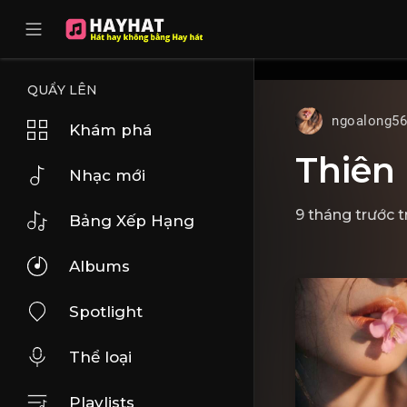
UA-68595121-17
QUẨY LÊN
ngoalong5
Khám phá
Thiên 
Nhạc mới
9 tháng trước
t
Bảng Xếp Hạng
Albums
Spotlight
Thể loại
Playlists