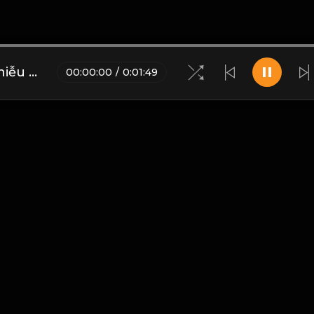
Thiên hạ thủ vô sự nhân tự nhiễu chi! Đạo
00
:
00
:
00
/
0
:
01
:
49
Blogs
•
Bản quyền
•
Giới thiệu
•
Điều khoản
•
Liên hệ