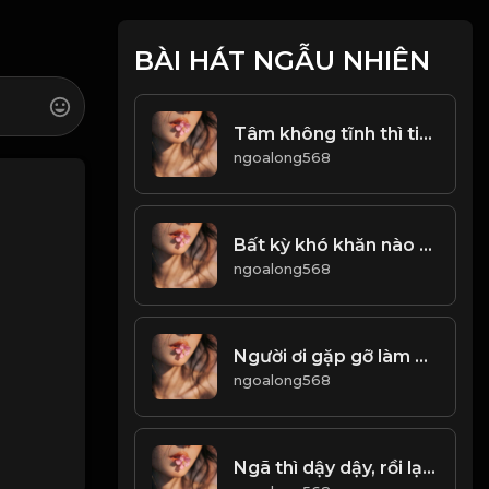
BÀI HÁT NGẪU NHIÊN
Tâm không tĩnh thì tiến không xa! & Đạo
ngoalong568
Bất kỳ khó khăn nào cũng có thể vượt qua, khi ta không ngừng cố gắng! & Đạo
ngoalong568
Người ơi gặp gỡ làm chi Trăm năm biết có duyên gì hay không! & Đạo
ngoalong568
Ngã thì dậy dậy, rồi lại bước tiếp! Đạo