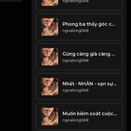
ngoalong568
Phong ba thấy góc chân tình Rơi vào nạn nạn mới hay lòng người! Đạo
ngoalong568
Gừng càng già càng cay! Đạo
ngoalong568
Nhất - NHẪN - vạn sự thành công Việc nhỏ không mang lại, bắt đầu sự việc lớn Đạo
ngoalong568
Muốn kiểm soát cuộc sống tốt đẹp của mình thì phải có một tâm thái ổn định! Đạo
ngoalong568