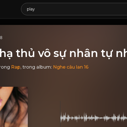
68
hạ thủ vô sự nhân tự n
rong
Rap
, trong album:
Nghe câu lan 16