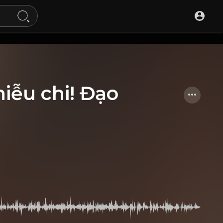
hiễu chi! Đạo