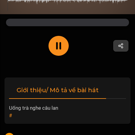
Giới thiệu/ Mô tả về bài hát
Uống trà nghe câu lan
#