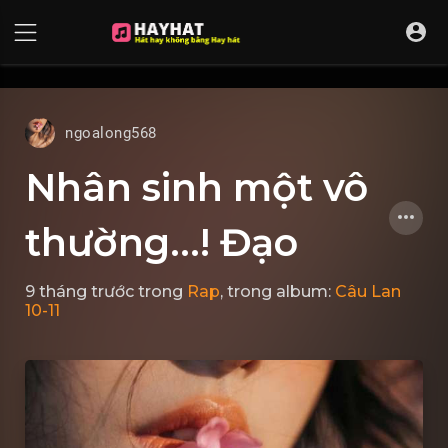
UA-68595121-17
ngoalong568
Nhân sinh một vô
thường...! Đạo
9 tháng trước
trong
Rap
, trong album:
Câu Lan
10-11