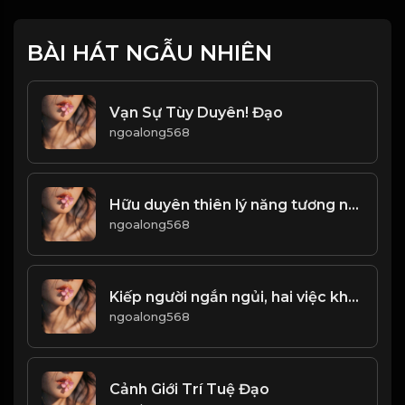
BÀI HÁT NGẪU NHIÊN
Vạn Sự Tùy Duyên! Đạo
ngoalong568
Hữu duyên thiên lý năng tương ngộ Vô duyên đối diện bất tương phùng! & Đạo
ngoalong568
Kiếp người ngắn ngủi, hai việc không thể chờ đợi! & Đạo
ngoalong568
Cảnh Giới Trí Tuệ Đạo