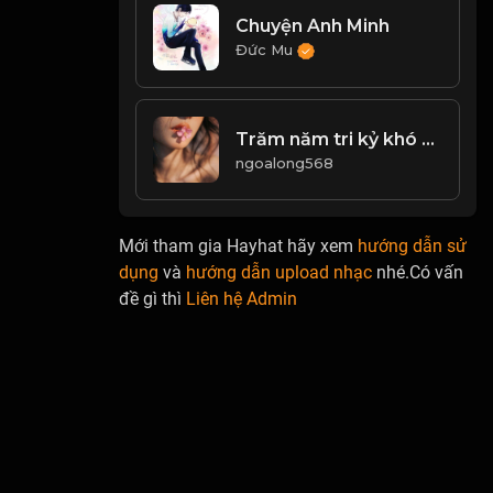
Chuyện Anh Minh
Đức Mu
Trăm năm tri kỷ khó tìm tri âm khó gặp,bạn hiền khó quen Bất chợt mà chẳng bất ngờ,tưởng Là tình cờ,ai ngờ lại là phận duyên
ngoalong568
Mới tham gia Hayhat hãy xem
hướng dẫn sử
dụng
và
hướng dẫn upload nhạc
nhé.Có vấn
đề gì thì
Liên hệ Admin