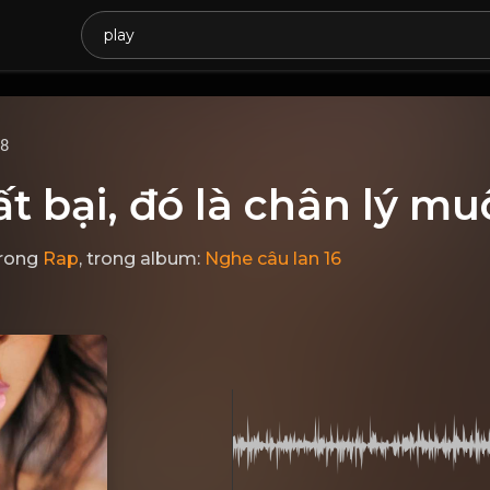
68
ất bại, đó là chân lý mu
rong
Rap
, trong album:
Nghe câu lan 16