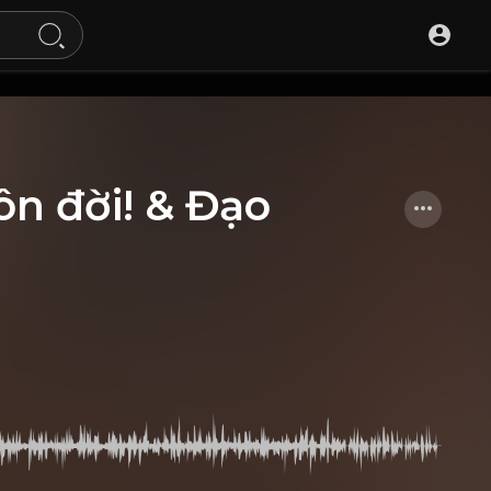
ôn đời! & Đạo