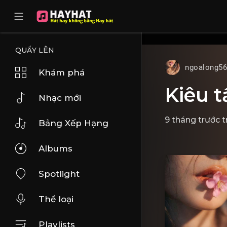
UA-68595121-17
QUẨY LÊN
ngoalong5
Khám phá
Kiêu t
Nhạc mới
9 tháng trước
t
Bảng Xếp Hạng
Albums
Spotlight
Thể loại
Playlists