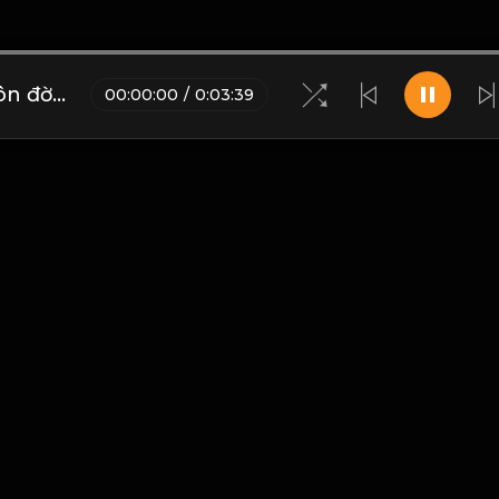
Kiêu tất bại, đó là chân lý muôn đời! & Đạo
00
:
00
:
00
/
0
:
03
:
39
Blogs
•
Bản quyền
•
Giới thiệu
•
Điều khoản
•
Liên hệ