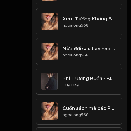
Xem Tướng Không Bằng Xem Tâm & Đạo
ngoalong568
Nửa đời sau hãy học cách dẹp bỏ dục vọng! & Đạo
ngoalong568
Phi Trường Buồn - BlackBi, Att 117, Bubu Snowy
Guy Hey
Cuốn sách mà các PHẬT TỬ phải đọc lại nhiều lần trong đời! Đạo
ngoalong568