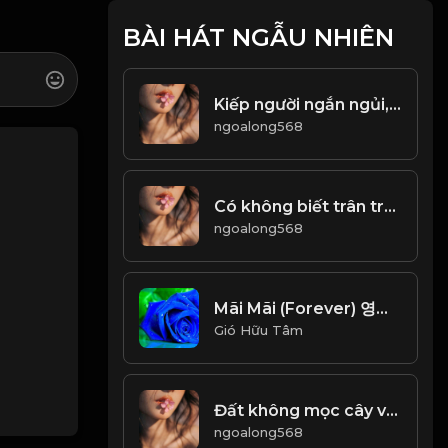
BÀI HÁT NGẪU NHIÊN
Kiếp người ngắn ngủi, hai việc không thể chờ đợi! & Đạo
ngoalong568
Có không biết trân trọng, mất rồi mới hối tiếc! & Đạo
ngoalong568
Mãi Mãi (Forever) 영원히사랑해 - Lam Trường (안재욱) Beat Chuẩn_1766654396787
Gió Hữu Tâm
Đất không mọc cây vô danh, trời không sinh người vô dụng! Đạo
ngoalong568