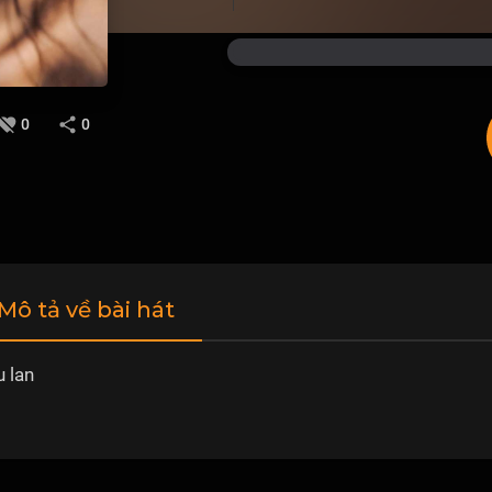
0
0
 Mô tả về bài hát
 lan