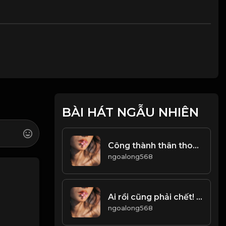
BÀI HÁT NGẪU NHIÊN
Công thành thân thoái, thiên chi đạo! Đạo
ngoalong568
Ai rồi cũng phải chết! & Đạo
ngoalong568