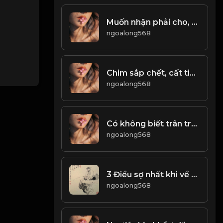
Muốn nhận phải cho, cuộc đời có phải mất Đạo
ngoalong568
Chim sắp chết, cất tiếng bi thương Người sắp qua đời, nói lời chân thiện! & Đạo
ngoalong568
Có không biết trân trọng, mất rồi mới tiếc! Đạo
ngoalong568
3 Điều sợ nhất khi về già! & Đạo
ngoalong568