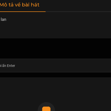
 Mô tả về bài hát
 lan