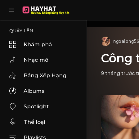
UA-68595121-17
QUẨY LÊN
ngoalong5
Khám phá
Công t
Nhạc mới
9 tháng trước
t
Bảng Xếp Hạng
Albums
Spotlight
Thể loại
Playlists