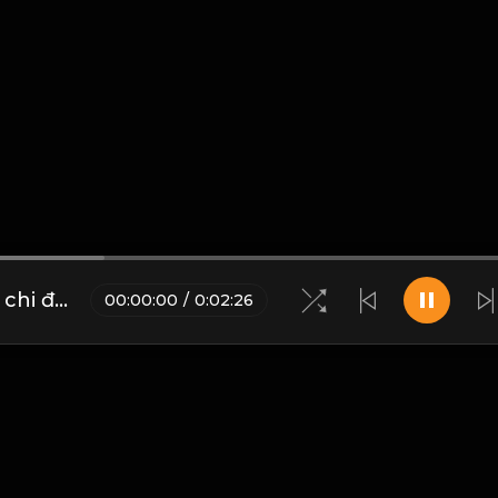
Công thành thân thoái, thiên chi đạo! & Đạo
00
:
00
:
00
/
0
:
02
:
26