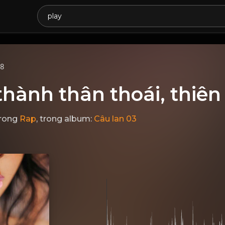
68
hành thân thoái, thiên
rong
Rap
, trong album:
Câu lan 03