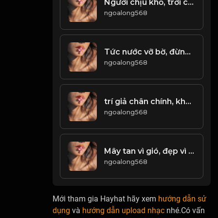
Người chịu khổ, trời cao phụ! Đạo
ngoalong568
Tức nước vỡ bờ, đừng đưa ai vào bước đường cùng! & Đạo
ngoalong568
trí giả chân chính, không bao giờ dũng cảm với vinh quang! Đạo
ngoalong568
Mây tan vì gió, đẹp vì bao dung! & Đạo
ngoalong568
Mới tham gia Hayhat hãy xem
hướng dẫn sử
dụng
và
hướng dẫn upload nhạc
nhé.Có vấn