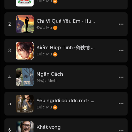
Đức Mu
Chỉ Vì Quá Yêu Em - Huy Vạc, Tiến Nguyễn Cover
2
Đức Mu
Kiếm Hiệp Tình -剑侠情 | Trần Phi Bình
3
Đức Mu
Ngăn Cách
4
Nhật Minh
Yêu người có ước mơ - Bùi Trường Linh
5
Đức Mu
Khát vọng
6