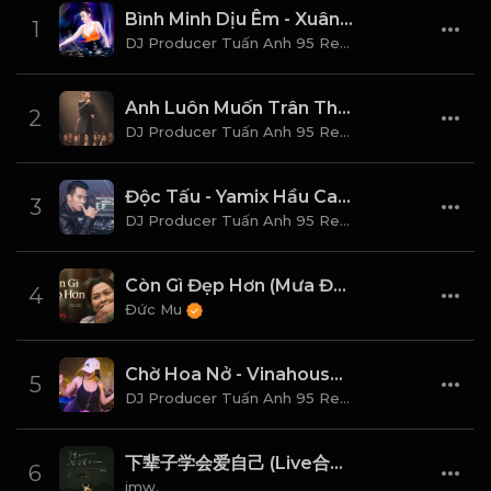
Bình Minh Dịu Êm - Xuân Mai DJ Poducer Tuấn Anh 95 Vina House (Remix 2026)
1
DJ Producer Tuấn Anh 95 Remix
Anh Luôn Muốn Trân Thành Tử Tế Và Tôn Trọng Em Thật Nhiều
2
DJ Producer Tuấn Anh 95 Remix
Độc Tấu - Yamix Hầu Ca DJ Producer Tuấn Anh 95 Vina House (Remix 2026)
3
DJ Producer Tuấn Anh 95 Remix
Còn Gì Đẹp Hơn (Mưa Đỏ Original Soundtrack)
4
Đức Mu
Chờ Hoa Nở - Vinahouse (Remix 2025) Ver 2 DJ Producer Tuấn Anh 95
5
DJ Producer Tuấn Anh 95 Remix
下辈子学会爱自己 (Live合唱版)
6
imw.