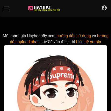
UA-68595121-17
Mới tham gia Hayhat hãy xem
hướng dẫn sử dụng
và
hướng
dẫn upload nhạc
nhé.Có vấn đề gì thì
Liên hệ Admin