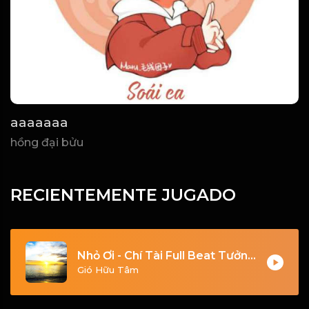
aaaaaaa
hồng đại bửu
RECIENTEMENTE JUGADO
Nhỏ Ơi - Chí Tài Full Beat Tưởng Nhớ Danh Hài Chí Tài_1782008672743
Gió Hữu Tâm