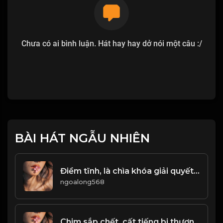
Chưa có ai bình luận. Hát hay hay dở nói một câu :/
BÀI HÁT NGẪU NHIÊN
Điềm tĩnh, là chìa khóa giải quyết vấn đề trong cuộc sống! & Đạo
ngoalong568
Chim sắp chết, cất tiếng bi thương Người sắp qua đời, nói lời chân thiện! & Đạo