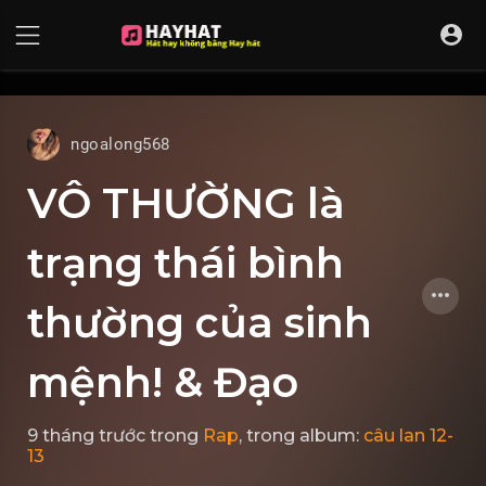
UA-68595121-17
ngoalong568
VÔ THƯỜNG là
trạng thái bình
thường của sinh
mệnh! & Đạo
9 tháng trước
trong
Rap
, trong album:
câu lan 12-
13