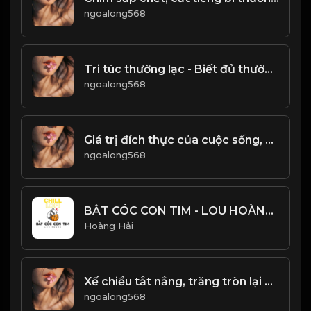
ngoalong568
Tri túc thường lạc - Biết đủ thường vui! & Đạo
ngoalong568
Giá trị đích thực của cuộc sống, không nằm ở bề ngoài! Đạo
ngoalong568
BẮT CÓC CON TIM - LOU HOÀNG - NHẠC CHILL CỰC HAY
Hoàng Hải
Xế chiều tắt nắng, trăng tròn lại khuyết, âu cũng là lẽ thường của thế gian &đạo
ngoalong568