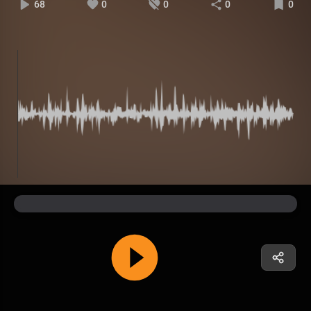
68
0
0
0
0