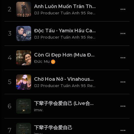
Anh Luôn Muốn Trân Thành Tử Tế Và Tôn Trọng Em Thật Nhiều
2
DJ Producer Tuấn Anh 95 Remix
Độc Tấu - Yamix Hầu Ca DJ Producer Tuấn Anh 95 Vina House (Remix 2026)
3
DJ Producer Tuấn Anh 95 Remix
Còn Gì Đẹp Hơn (Mưa Đỏ Original Soundtrack)
4
Đức Mu
Chờ Hoa Nở - Vinahouse (Remix 2025) Ver 2 DJ Producer Tuấn Anh 95
5
DJ Producer Tuấn Anh 95 Remix
下辈子学会爱自己 (Live合唱版)
6
imw.
下辈子学会爱自己
7