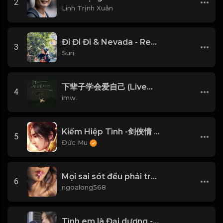
2
Linh Trịnh Xuân
Đi Đi Đi & Nevada - Remix
3
Suri
下辈子学会爱自己 (Live合唱版)
4
imw.
Kiếm Hiệp Tình -剑侠情 | Trần Phi Bình
5
Đức Mu
Mọi sai sót đều phải trả giá! Đạo
6
ngoalong568
Tình em là Đại dương - Nhi Nhi Cover