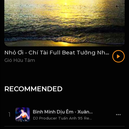
Nhỏ Ơi - Chí Tài Full Beat Tưởng Nhớ Danh Hài Chí Tài_1782008672743
Gió Hữu Tâm
RECOMMENDED
Bình Minh Dịu Êm - Xuân Mai DJ Poducer Tuấn Anh 95 Vina House (Remix 2026)
1
DJ Producer Tuấn Anh 95 Remix