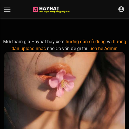
UA-68595121-17
Mới tham gia Hayhat hãy xem
hướng dẫn sử dụng
và
hướng
dẫn upload nhạc
nhé.Có vấn đề gì thì
Liên hệ Admin