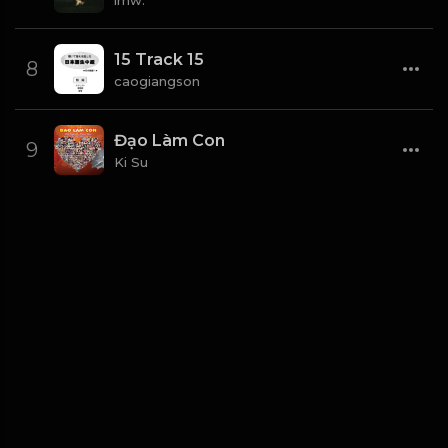
imw.
15 Track 15
8
caogiangson
Đạo Làm Con
9
Ki Su