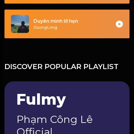
Duyên mình lỡ hẹn
DuongLong
DISCOVER POPULAR PLAYLIST
Fulmy
Phạm Công Lê
Official