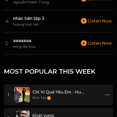
NguyễnThành Trung
nhac hân tập 2
Listen Now
hoàng bảo hân
aaaaaaa
Listen Now
hồng đại bửu
MOST POPULAR THIS WEEK
Chỉ Vì Quá Yêu Em - Huy Vạc, Tiến Nguyễn Cover
1
Đức Mu
Khát vọng