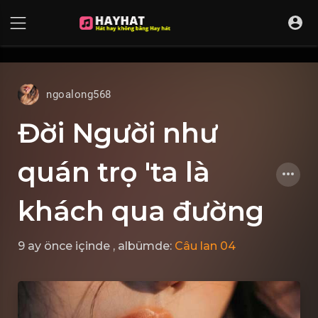
UA-68595121-17
ngoalong568
Đời Người như
quán trọ 'ta là
khách qua đường
9 ay önce
içinde
, albümde:
Câu lan 04