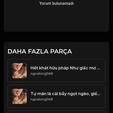
Yorum bulunamadı
DAHA FAZLA PARÇA
Hết khát hữu pháp Như giấc mơ hão huyền...! Đạo
ngoalong568
Tự mãn là cái bẫy ngọt ngào, giết chết tài năng trong im lặng! Đạo
ngoalong568