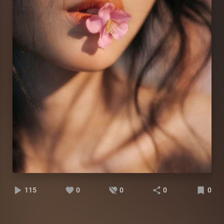
115
0
0
0
0