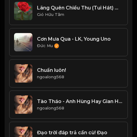
Lãng Quên Chiều Thu (Tui Hát) 周華健_1767946641396
Gió Hữu Tâm
Cơn Mưa Qua - LK, Young Uno
Đức Mu
Chuẩn luôn!
ngoalong568
Tào Tháo - Anh Hùng Hay Gian Hùng! & Đạo
ngoalong568
Đạo trời đáp trả cần cù! Đạo