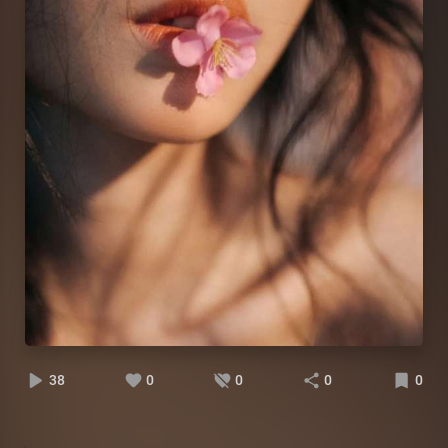
38
0
0
0
0