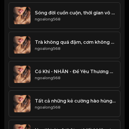
Sóng đời cuồn cuộn, thời gian vô tình. Chỉ có kiếp phù sinh là hữu hạn! & Đạo
ngoalong568
Trà không quá đậm, cơm không quá no! & Đạo
ngoalong568
Có Khi - NHẪN - Để Yêu Thương Có khi - NHẪN - Để Liệu Đường Lo Toan & Đạo
ngoalong568
Tất cả những kẻ cường hào hùng, đều sẽ có một kết cục! Đạo
ngoalong568