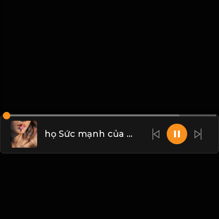
họ Sức mạnh của 2 chữ chờ đợi! Đạo