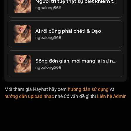
Người trí tuệ thật sự biết khiêm tốn, sống một cách khiêm nhường thấp điệu! & Đạo
ngoalong568
Ai rồi cũng phải chết! & Đạo
ngoalong568
Sống đơn giản, mới mang lại sự nhẹ nhàng thư thái! Đạo
ngoalong568
Mới tham gia Hayhat hãy xem
hướng dẫn sử dụng
và
hướng dẫn upload nhạc
nhé.Có vấn đề gì thì
Liên hệ Admin