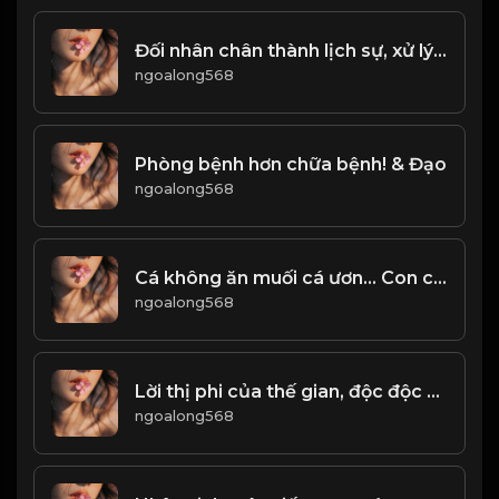
Đối nhân chân thành lịch sự, xử lý ẩn mình Khiêm hạ! Đạo
ngoalong568
Phòng bệnh hơn chữa bệnh! & Đạo
ngoalong568
Cá không ăn muối cá ươn... Con cãi cha mẹ trăm đường con hư! & Đạo
ngoalong568
Lời thị phi của thế gian, độc độc hơn rắn rết! Đạo
ngoalong568