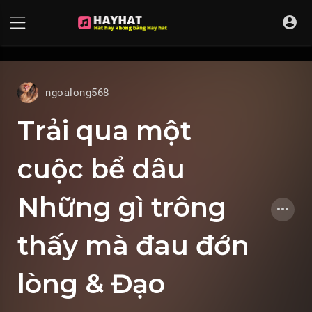
UA-68595121-17
ngoalong568
Trải qua một
cuộc bể dâu
Những gì trông
thấy mà đau đớn
lòng & Đạo