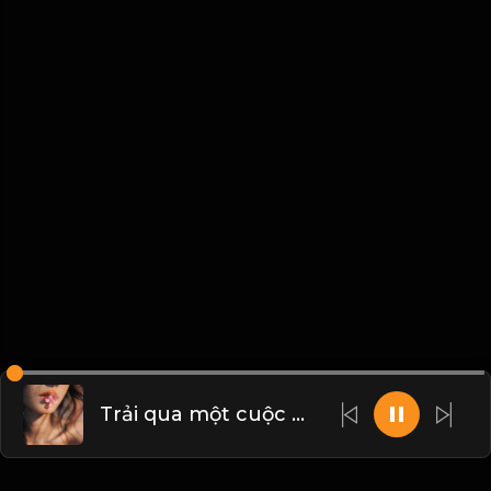
Trải qua một cuộc bể dâu Những gì trông thấy mà đau đớn lòng & Đạo