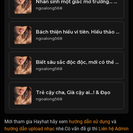
Nhân sinh một giấc mơ trường... Ai đã tỉnh, ai người còn mê! Đạo
ngoalong568
Bách thiện hiếu vi tiên. Hiếu thảo là gốc rễ, để làm người lương thiện! & Đạo
ngoalong568
Biết sâu sắc độc độc, mới có thể hiểu được nhân sinh! Đạo
ngoalong568
Trẻ cậy cha, Già cậy ai...! & Đạo
ngoalong568
Mới tham gia Hayhat hãy xem
hướng dẫn sử dụng
và
hướng dẫn upload nhạc
nhé.Có vấn đề gì thì
Liên hệ Admin