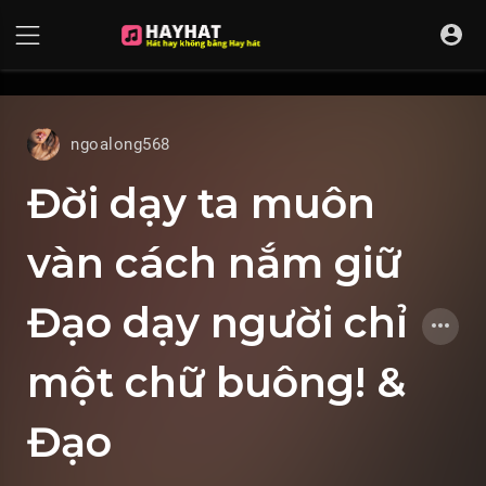
UA-68595121-17
ngoalong568
Đời dạy ta muôn
vàn cách nắm giữ
Đạo dạy người chỉ
một chữ buông! &
Đạo