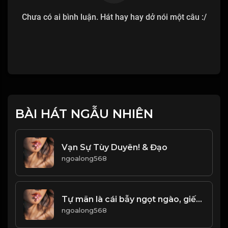
Chưa có ai bình luận. Hát hay hay dở nói một câu :/
BÀI HÁT NGẪU NHIÊN
Vạn Sự Tùy Duyên! & Đạo
ngoalong568
Tự mãn là cái bẫy ngọt ngào, giết chết tài năng trong im lặng! Đạo
ngoalong568