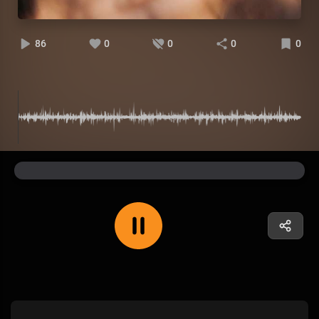
86
0
0
0
0