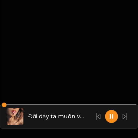
Đời dạy ta muôn vàn cách nắm giữ Đạo dạy người chỉ một chữ buông! & Đạo