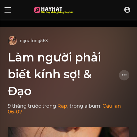
UA-68595121-17
ngoalong568
Làm người phải
biết kính sợ! &
Đạo
9 tháng trước
trong
Rap
, trong album:
Câu lan
06-07