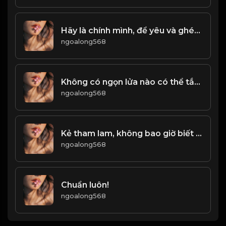
Hãy là chính mình, để yêu và ghét được tự do! & Đạo
ngoalong568
Không có ngọn lửa nào có thể tắt bằng sự nhẹ nhàng, không có băng tuyết nào có thể tan chảy bằng áp ấm! Đạo
ngoalong568
Kẻ tham lam, không bao giờ biết hài lòng. Người không biết hài lòng, sẽ không bao giờ biết hạnh phúc! Đạo
ngoalong568
Chuẩn luôn!
ngoalong568