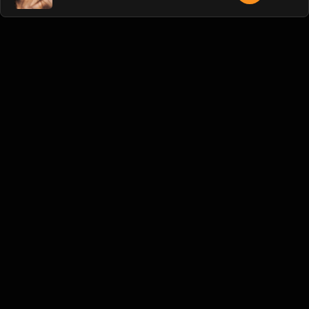
Liên hệ Admin
Vietnam
Blogs
•
Bản quyền
•
Giới thiệu
•
Điều khoản
•
Liên
hệ
•
Quy định
•
Faqs
•
Thêm
© 2026 Hayhat.Net