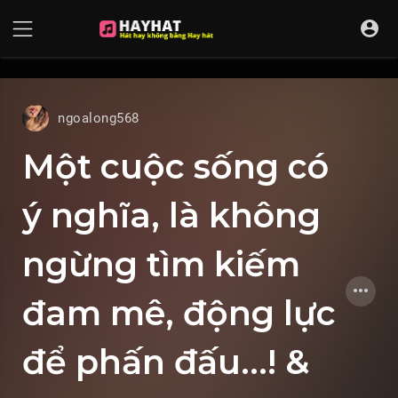
UA-68595121-17
ngoalong568
Một cuộc sống có
ý nghĩa, là không
ngừng tìm kiếm
đam mê, động lực
để phấn đấu...! &