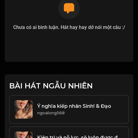
Chưa có ai bình luận. Hát hay hay dở nói một câu :/
BÀI HÁT NGẪU NHIÊN
Ý nghĩa kiếp nhân Sinh! & Đạo
ngoalong568
Kiên trì và nỗ lực, sẽ luôn được đền đáp! & Đạo