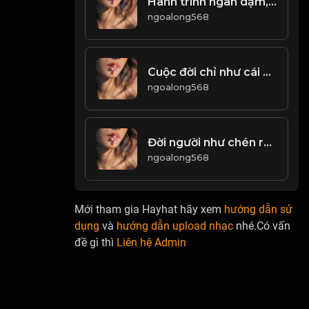
Hành trình ngàn dặm, bắt đầu từ bước chân đầu tiên! & Đạo
ngoalong568
Cuộc đời chỉ như cái chớp mắt mà thôi! Đạo
ngoalong568
Đời người như chén rượu nồng! & Đạo
ngoalong568
Mới tham gia Hayhat hãy xem
hướng dẫn sử
dụng
và
hướng dẫn upload nhạc
nhé.Có vấn
đề gì thì
Liên hệ Admin