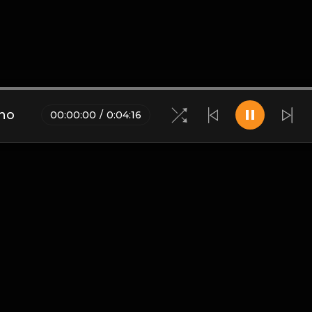
no
00
:
00
:
00
/
0
:
04
:
16
Blogs
•
Bản quyền
•
Giới thiệu
•
Điều khoản
•
Liên hệ