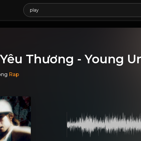
 Yêu Thương - Young U
ong
Rap