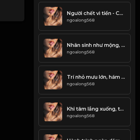
Người chết vì tiền - Chim chết vì tiền! Đạo
ngoalong568
Nhân sinh như mộng, mộng đẹp như hoa. Nhưng hoa kia chóng tàn...! & Đạo
ngoalong568
Trí nhỏ mưu lớn, hám lợi đen lòng! & Đạo
ngoalong568
Khi tâm lắng xuống, trí tuệ mới khởi sinh! & Đạo
ngoalong568