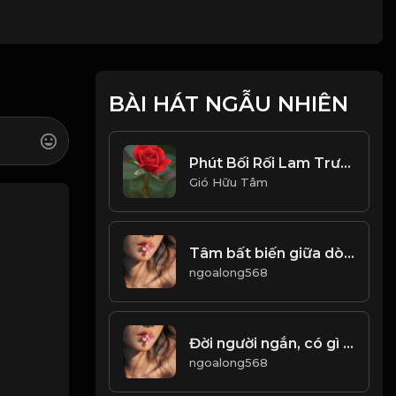
BÀI HÁT NGẪU NHIÊN
Phút Bối Rối Lam Trường_1768203785385
Gió Hữu Tâm
Tâm bất biến giữa dòng đời vạn biến Đạo
ngoalong568
Đời người ngắn, có gì đáng để tranh đâu! Đạo
ngoalong568