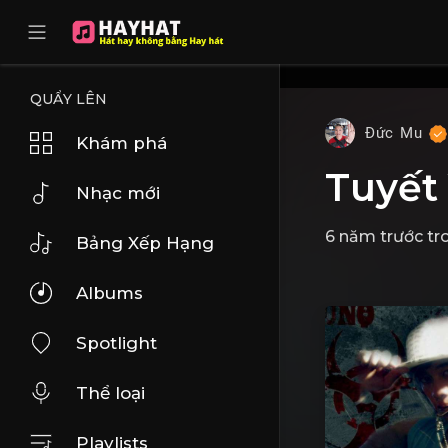
UA-68595121-17
QUẨY LÊN
Đức Mu
Khám phá
Tuyết
Nhạc mới
6 năm trước
tr
Bảng Xếp Hạng
Albums
Spotlight
Thể loại
Playlists