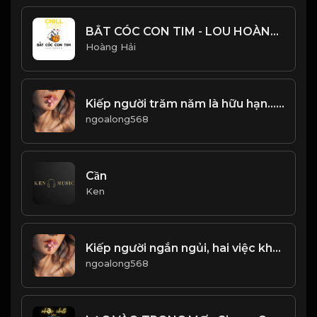
BẮT CÓC CON TIM - LOU HOÀNG - NHẠC CHILL CỰC HAY
Hoàng Hải
Kiếp người trăm năm là hữu hạn... Quá khứ đã qua, một đi không trở lại! & Đạo
ngoalong568
Cần
Ken
Kiếp người ngắn ngủi, hai việc không thể chờ đợi! & Đạo
ngoalong568