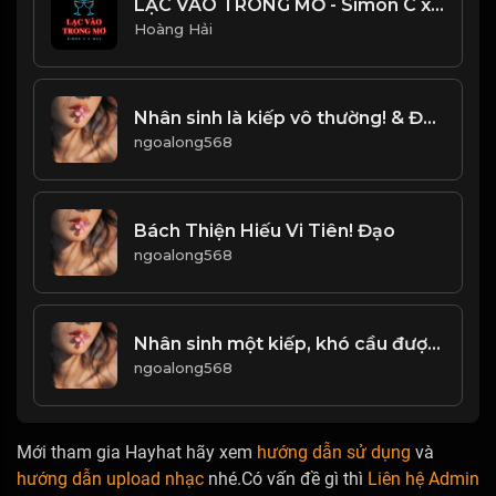
LẠC VÀO TRONG MƠ - Simon C x Wuy - NHẠC CHILL HOT TIKTOK
Hoàng Hải
Nhân sinh là kiếp vô thường! & Đạo
ngoalong568
Bách Thiện Hiếu Vi Tiên! Đạo
ngoalong568
Nhân sinh một kiếp, khó cầu được trọn vẹn! & Đạo
ngoalong568
Mới tham gia Hayhat hãy xem
hướng dẫn sử dụng
và
hướng dẫn upload nhạc
nhé.Có vấn đề gì thì
Liên hệ Admin