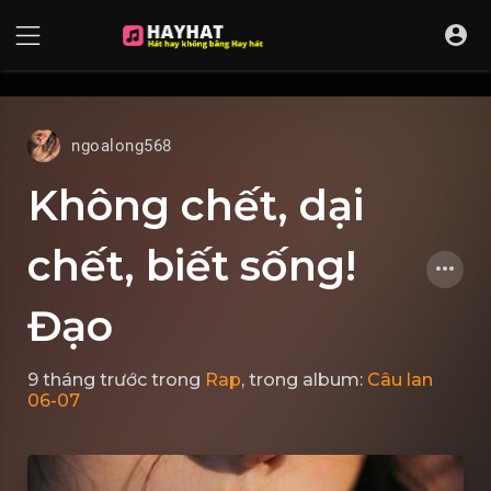
UA-68595121-17
ngoalong568
Không chết, dại
chết, biết sống!
Đạo
9 tháng trước
trong
Rap
, trong album:
Câu lan
06-07