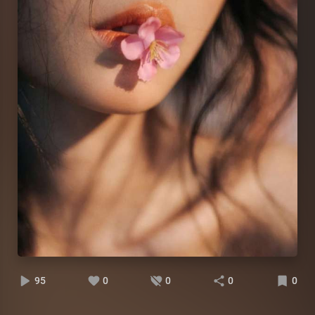
95
0
0
0
0