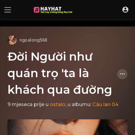
UA-68595121-17
ngoalong568
Đời Người như
quán trọ 'ta là
khách qua đường
9 mjeseca prije
u
ostalo
, u albumu:
Câu lan 04