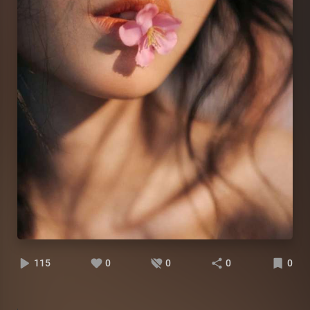
115
0
0
0
0