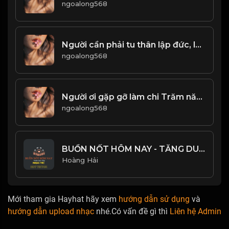
ngoalong568
Người cần phải tu thân lập đức, lấy đức lập thân. Đạo
ngoalong568
Người ơi gặp gỡ làm chi Trăm năm biết có duyên gì hay không! & Đạo
ngoalong568
BUỒN NỐT HÔM NAY - TĂNG DUY TÂN - NHẠC TRẺ HOT TIKTOK 2022
Hoàng Hải
Mới tham gia Hayhat hãy xem
hướng dẫn sử dụng
và
hướng dẫn upload nhạc
nhé.Có vấn đề gì thì
Liên hệ Admin