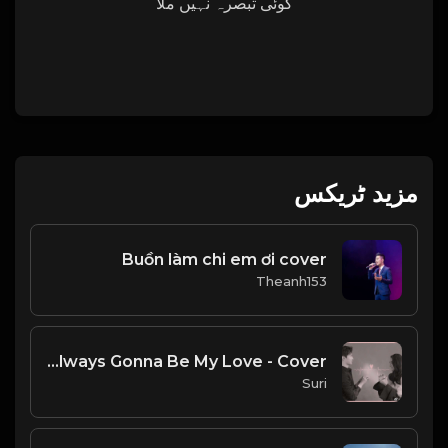
کوئی تبصرہ نہیں ملا
مزید ٹریکس
Buồn làm chi em ơi cover
Theanh153
You'll Always Gonna Be My Love - Cover
Suri