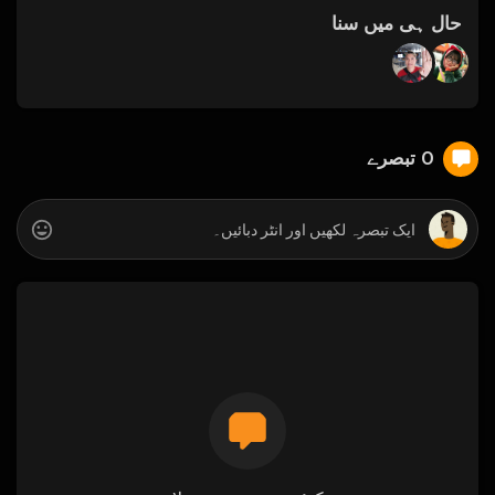
حال ہی میں سنا
0 تبصرے