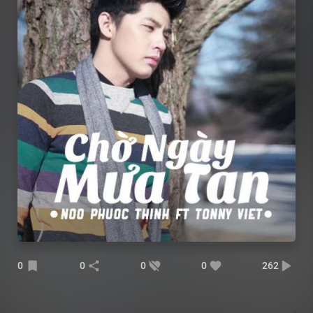
0
0
0
0
262