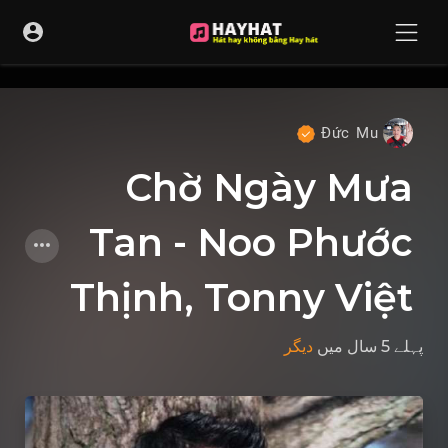
UA-68595121-17
Đức Mu
Chờ Ngày Mưa
Tan - Noo Phước
Thịnh, Tonny Việt
پہلے 5 سال
میں
دیگر