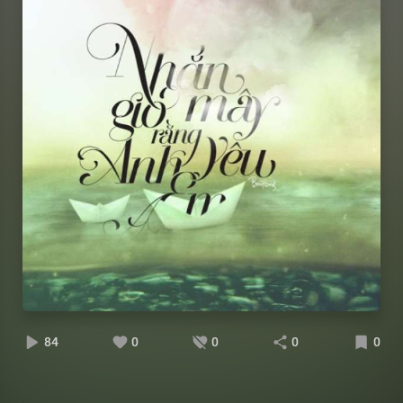
84
0
0
0
0