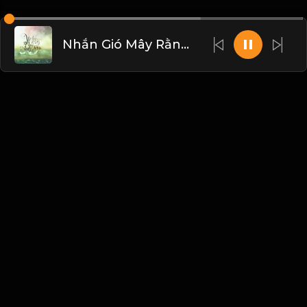
Nhắn Gió Mây Rằng Anh Yêu Em - Hoàng Hải
Liên hệ Admin
Vietnam
Blogs
•
Bản quyền
•
Giới thiệu
•
Điều khoản
•
Liên
hệ
•
Quy định
•
Faqs
•
Thêm
© 2026 Hayhat.Net