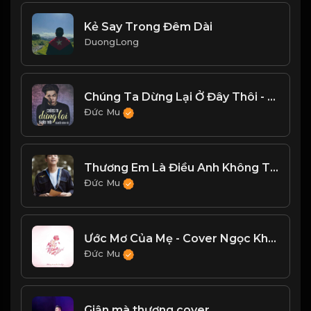
Kẻ Say Trong Đêm Dài
DuongLong
Chúng Ta Dừng Lại Ở Đây Thôi - Nguyễn Đình Vũ
Đức Mu
Thương Em Là Điều Anh Không Thể Ngờ - Noo Phước Thịnh
Đức Mu
Ước Mơ Của Mẹ - Cover Ngọc Khánh Chi
Đức Mu
Giận mà thương cover