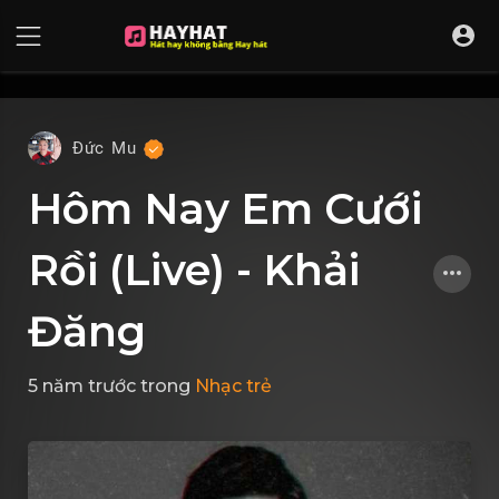
UA-68595121-17
Đức Mu
Hôm Nay Em Cưới
Rồi (Live) - Khải
Đăng
5 năm trước
trong
Nhạc trẻ