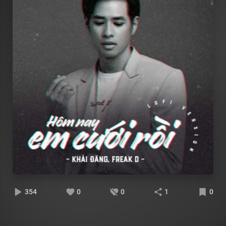
354
0
0
1
0