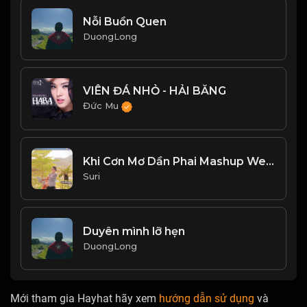
Nỗi Buồn Quen
DuongLong
VIÊN ĐÁ NHỎ - HẢI BĂNG
Đức Mu
Khi Cơn Mơ Dần Phai Mashup Wedding Dress
Suri
Duyên mình lỡ hẹn
DuongLong
Mới tham gia Hayhat hãy xem
hướng dẫn sử dụng
và