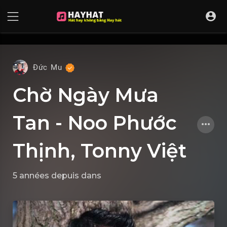
UA-68595121-17
Đức Mu
Chờ Ngày Mưa
Tan - Noo Phước
Thịnh, Tonny Việt
5 années depuis
dans