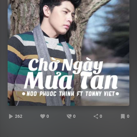
262
0
0
0
0