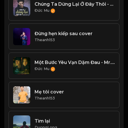
Chúng Ta Dừng Lại Ở Đây Thôi - Nguyễn Đình Vũ
Đức Mu
Đừng hẹn kiếp sau cover
Theanh153
Một Bước Yêu Vạn Dặm Đau - Mr.Siro
Đức Mu
Mẹ tôi cover
Theanh153
Tìm lại
DuongLong