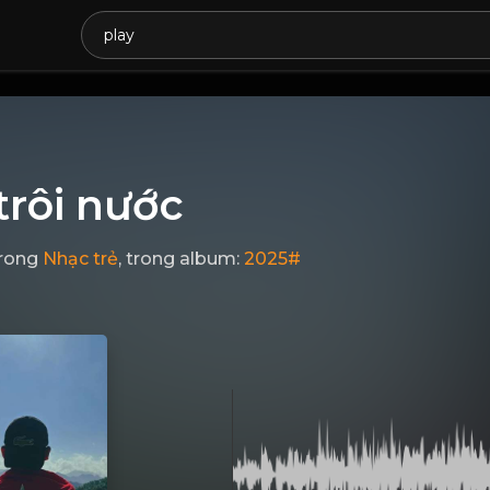
trôi nước
rong
Nhạc trẻ
, trong album:
2025#