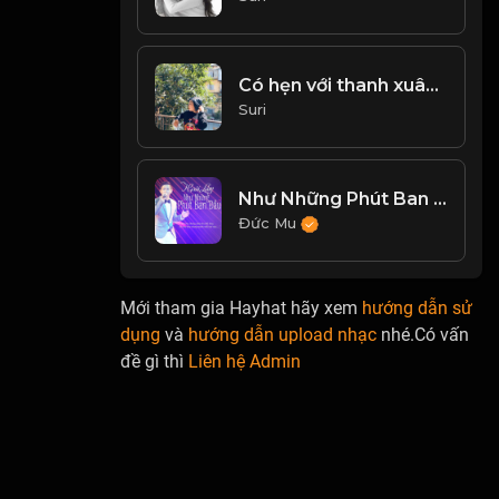
Có hẹn với thanh xuân Mashup Haru Haru
Suri
Như Những Phút Ban Đầu - Hoài Lâm
Đức Mu
Mới tham gia Hayhat hãy xem
hướng dẫn sử
dụng
và
hướng dẫn upload nhạc
nhé.Có vấn
đề gì thì
Liên hệ Admin