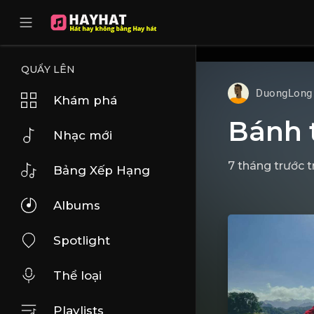
UA-68595121-17
QUẨY LÊN
DuongLong
Khám phá
Bánh 
Nhạc mới
7 tháng trước
t
Bảng Xếp Hạng
Albums
Spotlight
Thể loại
Playlists