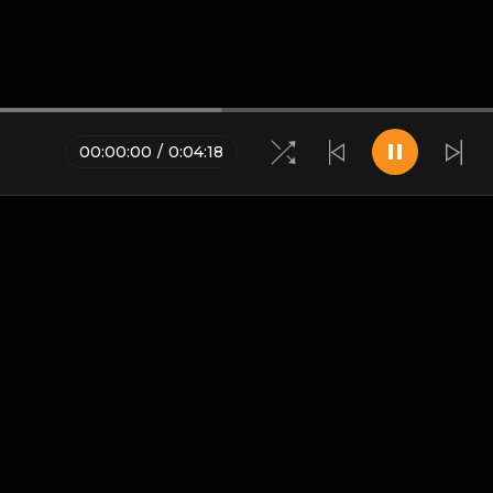
00
:
00
:
00
/
0
:
04
:
18
Blogs
•
Bản quyền
•
Giới thiệu
•
Điều khoản
•
Liên hệ