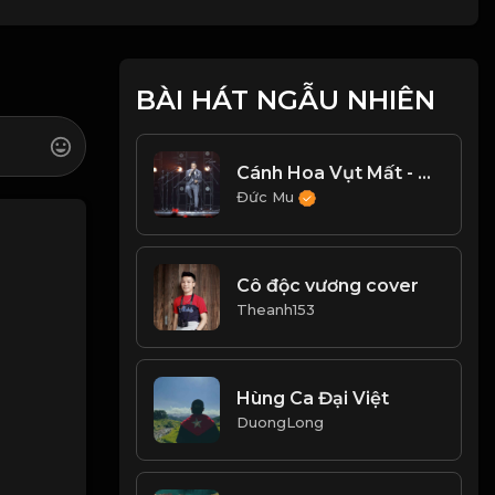
BÀI HÁT NGẪU NHIÊN
Cánh Hoa Vụt Mất - Trương Thế Vinh
Đức Mu
Cô độc vương cover
Theanh153
Hùng Ca Đại Việt
DuongLong