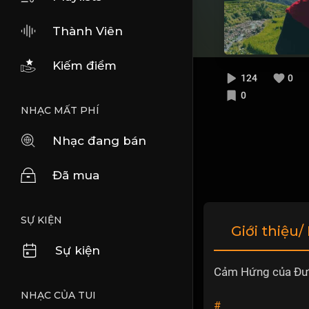
Thành Viên
Kiếm điểm
124
0
0
NHẠC MẤT PHÍ
Nhạc đang bán
Đã mua
SỰ KIỆN
Giới thiệu/
Sự kiện
Cảm Hứng của Đư
NHẠC CỦA TUI
#