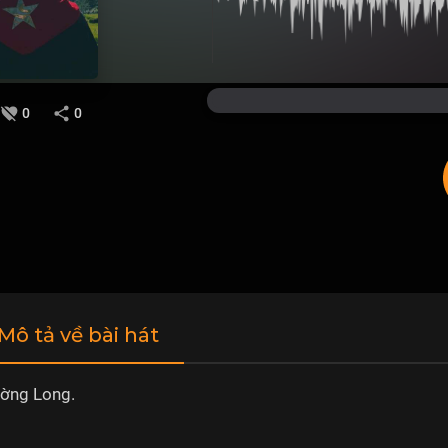
0
0
 Mô tả về bài hát
ờng Long.