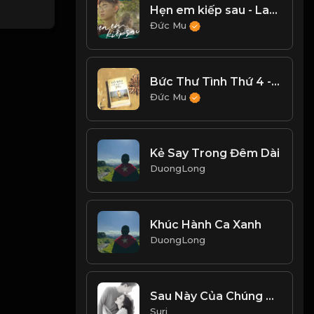
Hẹn em kiếp sau - Law x Fong cover
Đức Mu
Bức Thư Tình Thứ 4 - Hồ Quỳnh Hương
Đức Mu
Kẻ Say Trong Đêm Dài
DuongLong
Khúc Hành Ca Xanh
DuongLong
Sau Này Của Chúng Ta - Cover
Suri