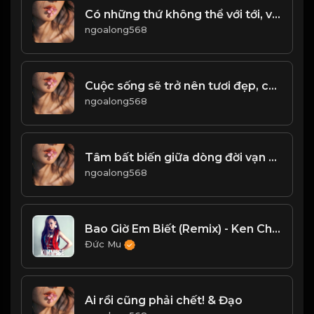
Có những thứ không thể với tới, vậy thì nhìn từ xa cũng được. Chấp nhận sự bình thường của bản thân, bởi hạnh phúc không phải là đích đến, mà chính là
ngoalong568
Cuộc sống sẽ trở nên tươi đẹp, chỉ bằng cách không bận tâm tới những điều không đáng! & Đạo
ngoalong568
Tâm bất biến giữa dòng đời vạn biến Đạo
ngoalong568
Bao Giờ Em Biết (Remix) - Ken Chou, Kimmese
Đức Mu
Ai rồi cũng phải chết! & Đạo