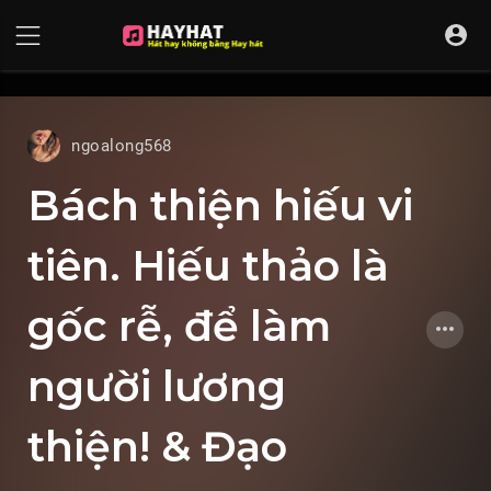
UA-68595121-17
ngoalong568
Bách thiện hiếu vi
tiên. Hiếu thảo là
gốc rễ, để làm
người lương
thiện! & Đạo