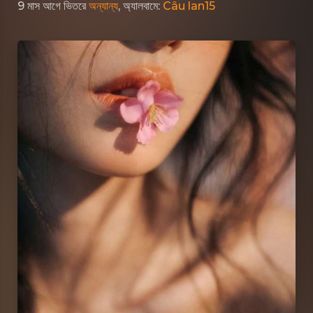
9 মাস আগে
ভিতরে
অন্যান্য
, অ্যালবামে:
Câu lan15