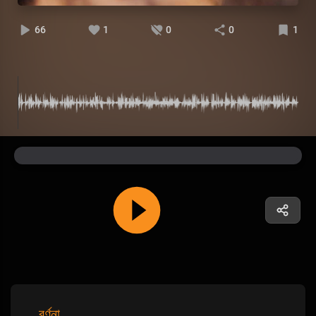
66
1
0
0
1
বর্ণনা