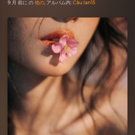
9 月 前に
の
他の
, アルバム内:
Câu lan15