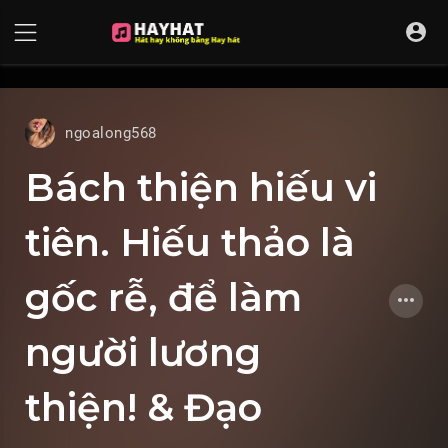
UA-68595121-17
ngoalong568
Bách thiện hiếu vi
tiên. Hiếu thảo là
gốc rễ, để làm
người lương
thiện! & Đạo