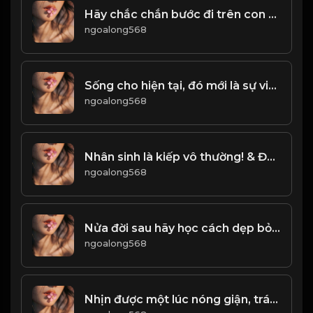
Hãy chắc chắn bước đi trên con đường đã chọn và tỏa sáng theo cách riêng của mình! Đạo
ngoalong568
Sống cho hiện tại, đó mới là sự viên mãn lớn nhất của đời người! & Đạo
ngoalong568
Nhân sinh là kiếp vô thường! & Đạo
ngoalong568
Nửa đời sau hãy học cách dẹp bỏ dục vọng! & Đạo
ngoalong568
Nhịn được một lúc nóng giận, tránh được trăm ngày lo âu! Đạo