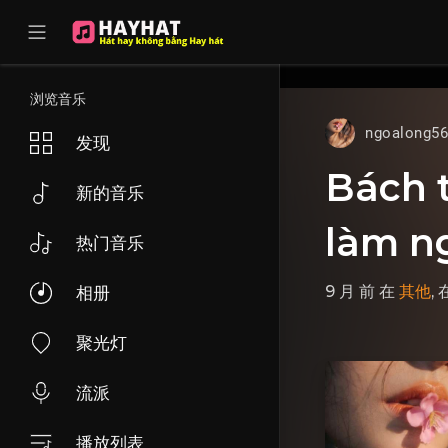
UA-68595121-17
浏览音乐
ngoalong5
发现
Bách t
新的音乐
làm ng
热门音乐
9 月 前
在
其他
,
相册
聚光灯
流派
播放列表