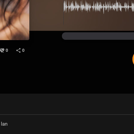
0
0
 lan