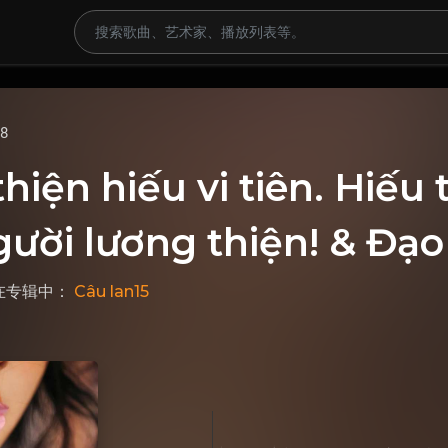
68
hiện hiếu vi tiên. Hiếu 
ười lương thiện! & Đạo
 在专辑中：
Câu lan15