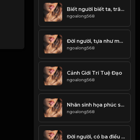
Biết người biết ta, trăm trận không nguy! & Đạo
ngoalong568
Đời người, tựa như một vở kịch! Đạo
ngoalong568
Cảnh Giới Trí Tuệ Đạo
ngoalong568
Nhân sinh họa phúc song hành, có thể gặp trùng lặp! Đạo
ngoalong568
Đời người, có ba điều cần phải tránh xa! Đạo