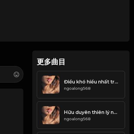
更多曲目
Điều khó hiểu nhất trên đời này, chính là Lường Người! Đạo
ngoalong568
Hữu duyên thiên lý năng tương ngộ Vô duyên đối diện bất tương phùng! & Đạo
ngoalong568