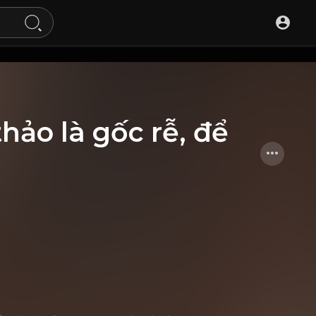
thảo là gốc rễ, để