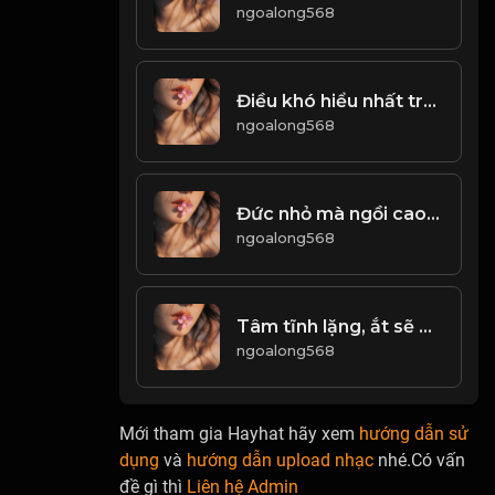
ngoalong568
Điều khó hiểu nhất trên đời này, chính là Lường Người! & Đạo
ngoalong568
Đức nhỏ mà ngồi cao, ắt gặp tai họa! & Đạo
ngoalong568
Tâm tĩnh lặng, ắt sẽ bình yên! & Đạo
ngoalong568
Mới tham gia Hayhat hãy xem
hướng dẫn sử
dụng
và
hướng dẫn upload nhạc
nhé.Có vấn
đề gì thì
Liên hệ Admin