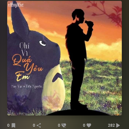
0
0
0
0
282