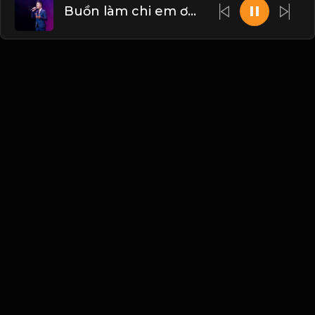
Buồn làm chi em ơi cover
Liên hệ Admin
Vietnam
Blogs
•
Bản quyền
•
Giới thiệu
•
Điều khoản
•
Liên
hệ
•
Quy định
•
Faqs
•
Thêm
© 2026 Hayhat.Net