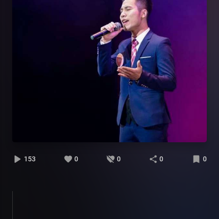
153
0
0
0
0