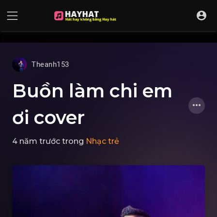
UA-68595121-17
Theanh153
Buồn làm chi em
ơi cover
4 năm trước
trong
Nhạc trẻ