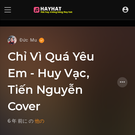
UA-68595121-17
Đức Mu
Chỉ Vì Quá Yêu
Em - Huy Vạc,
Tiến Nguyễn
Cover
6 年 前に
の
他の