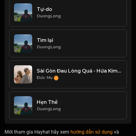
Tự-do
DuongLong
Tìm lại
DuongLong
Sài Gòn Đau Lòng Quá - Hứa Kim Tuyền, Hoàng Duyên
Đức Mu
Hẹn Thề
DuongLong
Mới tham gia Hayhat hãy xem
hướng dẫn sử dụng
và