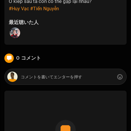
Ở kiếp sau ta còn có thể gặp lại nhau?
#Huy Vạc
#Tiến Nguyễn
最近聴いた人
0 コメント