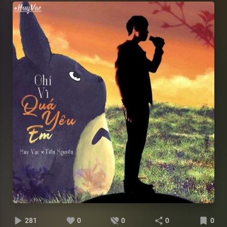
281
0
0
0
0