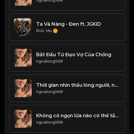
ngoalong568
Ta Và Nàng - Đen ft. JGKiD
Đức Mu
Bắt Đầu Từ Đạo Vợ Của Chồng
ngoalong568
Thời gian nhìn thấu lòng người, năm tháng tỏ tường tính cách! & Đạo
ngoalong568
Không có ngọn lửa nào có thể tắt bằng sự nhẹ nhàng, không có băng tuyết nào có thể tan chảy bằng áp ấm! Đạo
ngoalong568