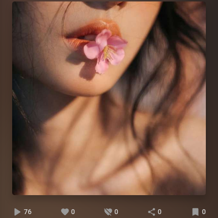
76
0
0
0
0