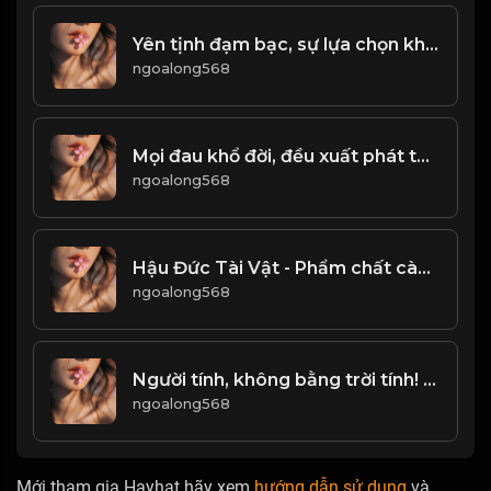
Yên tịnh đạm bạc, sự lựa chọn khôn ngoan của người thông thấu nhân sinh! & Đạo
ngoalong568
Mọi đau khổ đời, đều xuất phát từ cái tâm chật hòi...! Đạo
ngoalong568
Hậu Đức Tài Vật - Phẩm chất càng cao, phúc phận càng lớn! & Đạo
ngoalong568
Người tính, không bằng trời tính! & Đạo
ngoalong568
Mới tham gia Hayhat hãy xem
hướng dẫn sử dụng
và