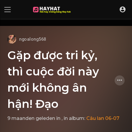
UA-68595121-17
ngoalong568
Gặp được tri kỷ,
thì cuộc đời này
mới không ân
hận! Đạo
9 maanden geleden
in
, in album:
Câu lan 06-07