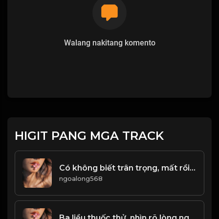
Walang nakitang komento
HIGIT PANG MGA TRACK
Có không biết trân trọng, mất rồi mới tiếc! Đạo
ngoalong568
Ba liều thuốc thử, nhìn rõ lòng người! & Đạo