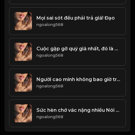
Mọi sai sót đều phải trả giá! Đạo
ngoalong568
Cuộc gặp gỡ quý giá nhất, đó là gặp lại chính mình ở một thời điểm nào đó trong cuộc đời! & Đạo
ngoalong568
Người cao minh không bao giờ tranh cãi, trước trẻ con phải học cách cúi đầu! Đạo
ngoalong568
Sức hèn chớ vác nặng nhiều Nói không trọng lượng chớ điều khuyên ai! & Đạo
ngoalong568