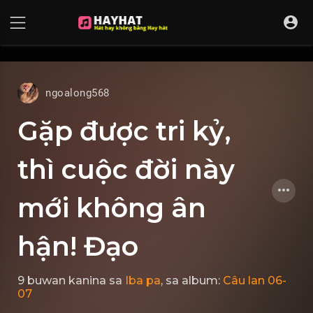
UA-68595121-17
ngoalong568
Gặp được tri kỷ,
thì cuộc đời này
mới không ân
hận! Đạo
9 buwan kanina
sa
Iba pa
, sa album:
Câu lan 06-
07