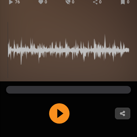
76
0
0
0
0