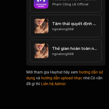
Phạm Công Lê Official
Tâm thái quyết định vận mệnh! Đạo
ngoalong568
Thế gian hoàn toàn như mộng nhìn thoáng nhìn xa là phúc nhân! Đạo
ngoalong568
Mới tham gia Hayhat hãy xem
hướng dẫn sử
dụng
và
hướng dẫn upload nhạc
nhé.Có vấn
đề gì thì
Liên hệ Admin