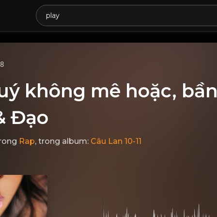
68
uý không mê hoặc, bần 
& Đạo
rong
Rap
, trong album:
Câu Lan 10-11