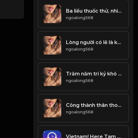
Ba liều thuốc thử, nhìn rõ lòng người! & Đạo
ngoalong568
Lòng người có lẽ là không gian sâu nhất...! Đạo
ngoalong568
Trăm năm tri kỷ khó tìm tri âm khó gặp,bạn hiền khó quen Bất chợt mà chẳng bất ngờ,tưởng Là tình cờ,ai ngờ lại là phận duyên
ngoalong568
Công thành thân thoái, thiên chi đạo! & Đạo
ngoalong568
Vietnam! Here Tam Ngai Welcome