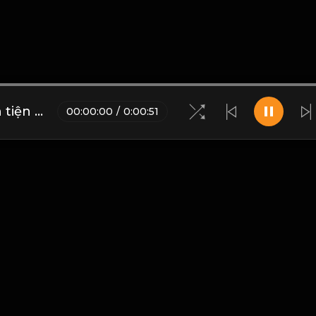
Phú quý không mê hoặc, bần tiện chẳng đổi thay! & Đạo
00
:
00
:
00
/
0
:
00
:
51
Blogs
•
Bản quyền
•
Giới thiệu
•
Điều khoản
•
Liên hệ