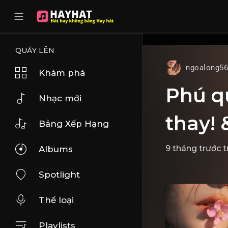
UA-68595121-17
QUẨY LÊN
ngoalong5
Khám phá
Phú q
Nhạc mới
thay! 
Bảng Xếp Hạng
9 tháng trước
t
Albums
Spotlight
Thể loại
Playlists