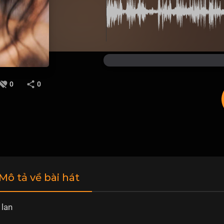
0
0
 Mô tả về bài hát
 lan