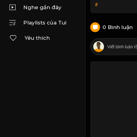
#
Nghe gần đây
Playlists của Tui
0 Bình luận
Yêu thích