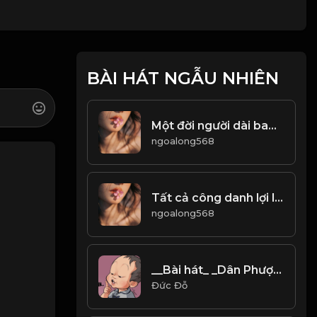
BÀI HÁT NGẪU NHIÊN
Một đời người dài bao lâu, chẳng ai có thể dự tính được. Kiếp này vinh hay nhục, chẳng ai nắm chắc được! & Đạo
ngoalong568
Tất cả công danh lợi lộc đều là hư ảo! & Đạo
ngoalong568
__Bài hát_ _Dân Phượt Brompton B88___
Đức Đỗ