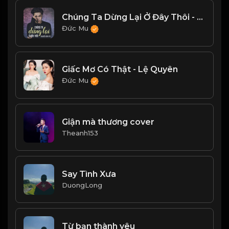
Chúng Ta Dừng Lại Ở Đây Thôi - Nguyễn Đình Vũ
Đức Mu
Giấc Mơ Có Thật - Lệ Quyên
Đức Mu
Giận mà thương cover
Theanh153
Say Tình Xưa
DuongLong
Từ bạn thành yêu