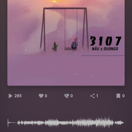
285
0
0
1
0