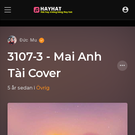
UA-68595121-17
Đức Mu
3107-3 - Mai Anh
Tài Cover
5 år sedan
i
Övrig