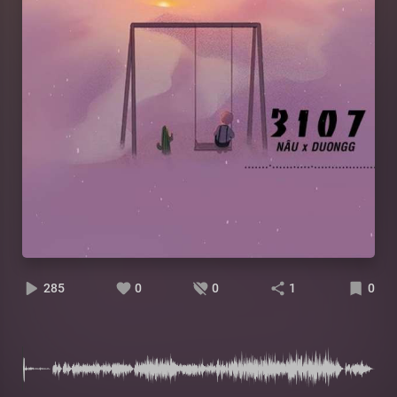
285
0
0
1
0