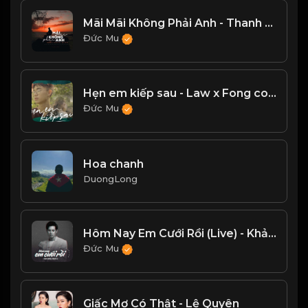
Mãi Mãi Không Phải Anh - Thanh Bình (lofi ver.)
Đức Mu
Hẹn em kiếp sau - Law x Fong cover
Đức Mu
Hoa chanh
DuongLong
Hôm Nay Em Cưới Rồi (Live) - Khải Đăng
Đức Mu
Giấc Mơ Có Thật - Lệ Quyên