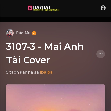
UA-68595121-17
Đức Mu
3107-3 - Mai Anh
Tài Cover
5 taon kanina
sa
Iba pa