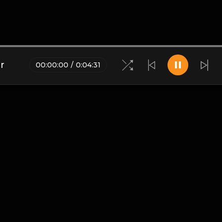
r
00
:
00
:
00
/
0
:
04
:
31
Blogs
•
Bản quyền
•
Giới thiệu
•
Điều khoản
•
Liên hệ