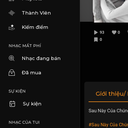
Thành Viên
Kiếm điểm
93
0
0
NHẠC MẤT PHÍ
Nhạc đang bán
Đã mua
SỰ KIỆN
Giới thiệu/
Sự kiện
Sau Này Của Chún
NHẠC CỦA TUI
#Sau Này Của Chú