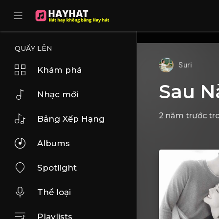
UA-68595121-17
QUẨY LÊN
Suri
Khám phá
Sau N
Nhạc mới
2 năm trước
tr
Bảng Xếp Hạng
Albums
Spotlight
Thể loại
Playlists