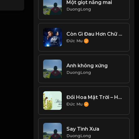
Một giọt nắng mai
DuongLong
Còn Gì Đau Hơn Chữ Đã Từng - Quân A.P
Đức Mu
Anh không xứng
DuongLong
Đồi Hoa Mặt Trời – Hoàng Yến Chibi
Đức Mu
Say Tình Xưa
DuongLong