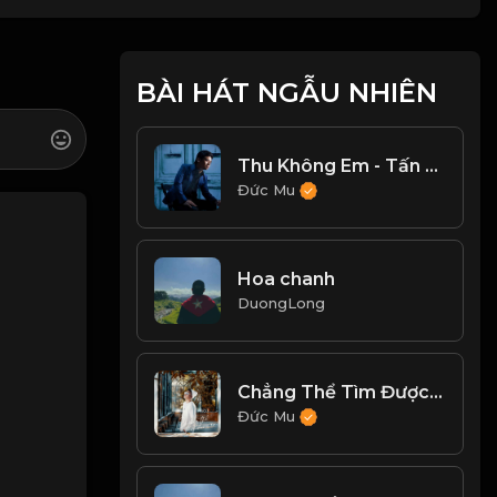
BÀI HÁT NGẪU NHIÊN
Thu Không Em - Tấn Minh
Đức Mu
Hoa chanh
DuongLong
Chẳng Thể Tìm Được Em - PhucXP
Đức Mu