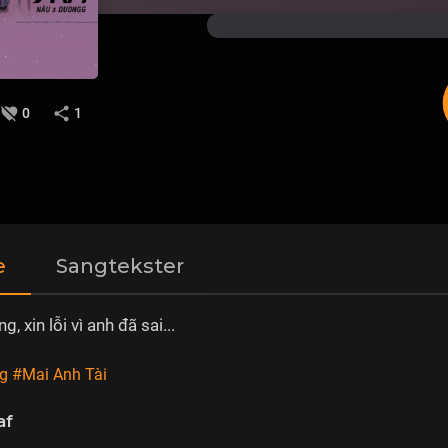
0
1
e
Sangtekster
g, xin lỗi vì anh đã sai...
g
#Mai Anh Tài
af