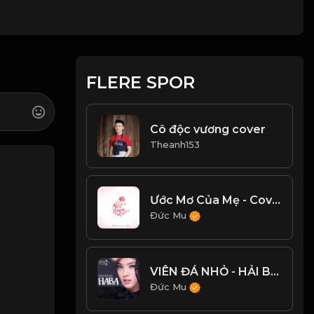
FLERE SPOR
Cô độc vương cover
Theanh153
Ước Mơ Của Mẹ - Cover Ngọc Khánh Chi
Đức Mu
VIÊN ĐÁ NHỎ - HẢI BĂNG
Đức Mu