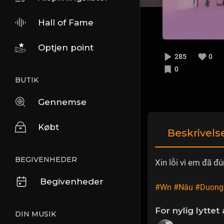
Hall of Fame
Optjen point
285
0
0
BUTIK
Gennemse
Købt
Beskrivels
BEGIVENHEDER
Xin lỗi vì em đã đún
Begivenheder
#Wn
#Nâu
#Duong
For nylig lyttet 
DIN MUSIK