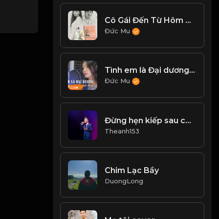
Cô Gái Đến Từ Hôm Qua - Mỹ Tâm
Đức Mu
Tình em là Đại dương - Nhi Nhi Cover
Đức Mu
Đừng hẹn kiếp sau cover
Theanh153
Chim Lạc Bầy
DuongLong