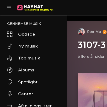
UA-68595121-17
GENNEMSE MUSIK
Đức Mu
Opdage
3107-3
Ny musik
5 flere år siden
Top musik
Albums
Spotlight
Genrer
Afspilningslister