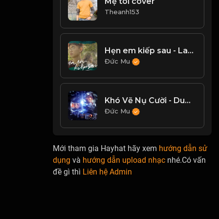
Mẹ tôi cover
Theanh153
Hẹn em kiếp sau - Law x Fong cover
Đức Mu
Khó Vẽ Nụ Cười - DuUyen, Đạt G
Đức Mu
Mới tham gia Hayhat hãy xem
hướng dẫn sử
dụng
và
hướng dẫn upload nhạc
nhé.Có vấn
đề gì thì
Liên hệ Admin