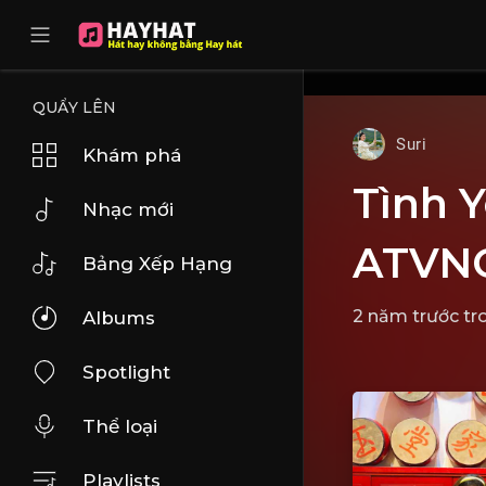
UA-68595121-17
QUẨY LÊN
Suri
Khám phá
Tình 
Nhạc mới
ATVN
Bảng Xếp Hạng
2 năm trước
tr
Albums
Spotlight
Thể loại
Playlists