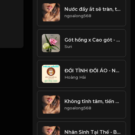
Nước đầy ắt sẽ tràn, trăng tròn rồi lại khuyết! & Đạo
ngoalong568
Gót hồng x Cao gót - ATVNCG
Suri
ĐỔI TÌNH ĐỔI ÁO - NGUYỄN THÀNH ĐẠT - GIA HUY COVER - NHẠC CHILL CỰC HAY
Hoàng Hải
Không tĩnh tâm, tiến xa nổi! Đạo
ngoalong568
Nhân Sinh Tại Thế - Bể Khổ Trầm Luân! & Đạo