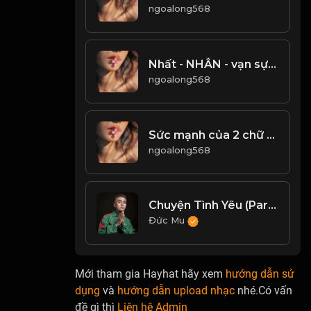
ngoalong568
Nhất - NHẪN - vạn sự thành công Việc nhỏ không mang lại, bắt đầu sự việc lớn Đạo
ngoalong568
Sức mạnh của 2 chữ chờ đợi! & Đạo
ngoalong568
Chuyện Tình Yêu (Part.2) - Kitty, Shiverone
Đức Mu
Mới tham gia Hayhat hãy xem
hướng dẫn sử
dụng
và
hướng dẫn upload nhạc
nhé.Có vấn
đề gì thì
Liên hệ Admin