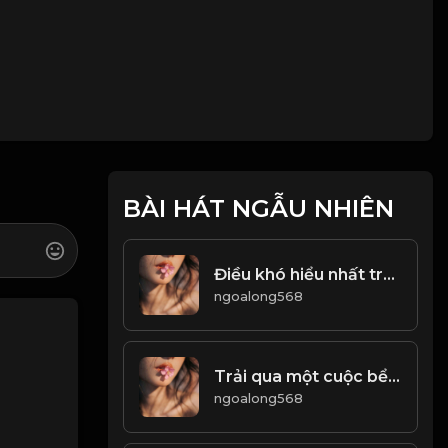
BÀI HÁT NGẪU NHIÊN
Điều khó hiểu nhất trên đời này, chính là Lường Người! & Đạo
ngoalong568
Trải qua một cuộc bể dâu Những gì trông thấy mà đau đớn lòng & Đạo
ngoalong568