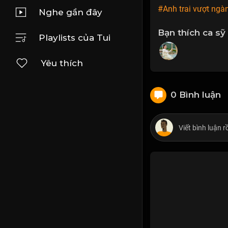
#Anh trai vượt ngà
Nghe gần đây
Bạn thích ca sỹ
Playlists của Tui
Yêu thích
0 Bình luận