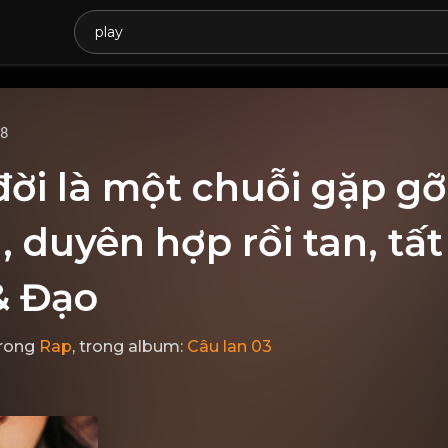
68
ời là một chuỗi gặp gỡ 
n, duyên hợp rồi tan, tất
& Đạo
rong
Rap
, trong album:
Câu lan 03