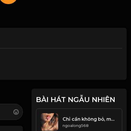
BÀI HÁT NGẪU NHIÊN
Chỉ cần không bỏ, mọi chuyện rồi sẽ ổn thôi! Đạo
ngoalong568