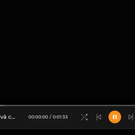
Cuộc đời là một chuỗi gặp gỡ và chia ly. Hoa nở rồi tàn, duyên hợp rồi tan, tất cả về với bụi thời gian! & Đạo
00
:
00
:
00
/
0
:
01
:
33