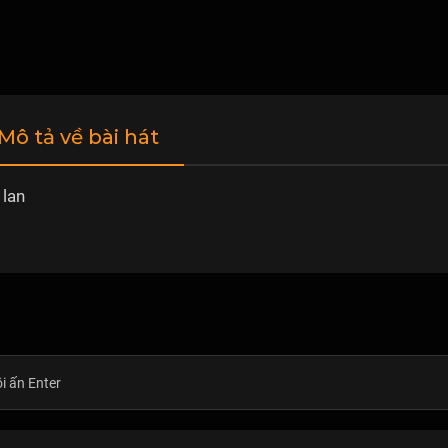
 Mô tả về bài hát
 lan