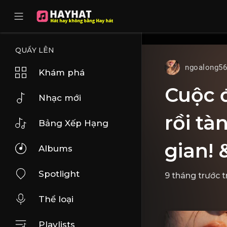
UA-68595121-17
QUẨY LÊN
ngoalong5
Khám phá
Cuộc đ
Nhạc mới
rồi tà
Bảng Xếp Hạng
gian! 
Albums
Spotlight
9 tháng trước
t
Thể loại
Playlists