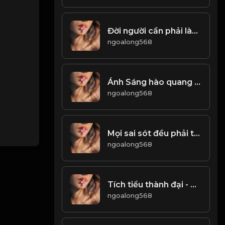
Đời người cần phải làm phép trừ. Nhiều hơn là một loại gánh nặng, ít hơn là một loại dư thừa! & Đạo
ngoalong568
Ánh Sáng hào quang của tiền tài danh lợi, quả là thứ ánh sáng coa sức hút ma mị! & Đạo
ngoalong568
Mọi sai sót đều phải trả giá! Đạo
ngoalong568
Tích tiểu thành đại - Góp gió thành bão! Đạo
ngoalong568