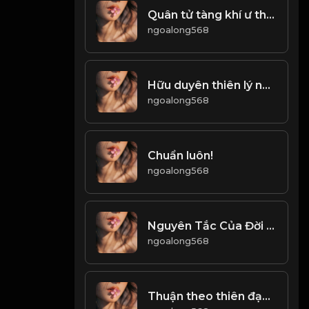
Quân tử tàng khí ư thân, đãi thời nhi động! & Đạo
ngoalong568
Hữu duyên thiên lý năng tương ngộ Vô duyên đối diện bất tương phùng! & Đạo
ngoalong568
Chuẩn luôn!
ngoalong568
Nguyên Tắc Của Đời Người Thiện Lương! Đạo
ngoalong568
Thuận theo thiên đạo mà làm, thì bình an khỏe mạnh. Làm trái ngược với đạo trời, thì sẽ đưa đến tai họa! & Đạo