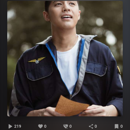
219
0
0
0
0