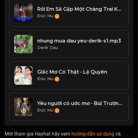
Rồi Em Sẽ Gặp Một Chàng Trai Khác (feat. Hippohappy)
Đức Mu
nhung mua dau yeu-derik-s1.mp3
Derik Dau
Giấc Mơ Có Thật - Lệ Quyên
Đức Mu
Yêu người có ước mơ - Bùi Trường Linh
Đức Mu
Mới tham gia Hayhat hãy xem
hướng dẫn sử dụng
và