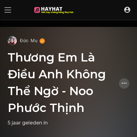
UA-68595121-17
Đức Mu
Thương Em Là
Điều Anh Không
Thể Ngờ - Noo
Phước Thịnh
5 jaar geleden
in