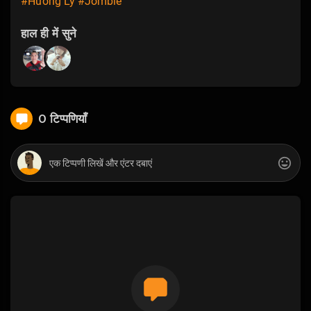
#Hương Ly
#Jombie
हाल ही में सुने
0 टिप्पणियाँ