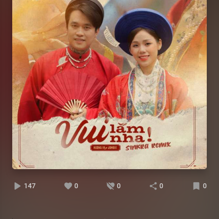
147
0
0
0
0