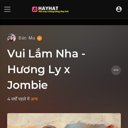
UA-68595121-17
Đức Mu
Vui Lắm Nha -
Hương Ly x
Jombie
4 वर्षों पहले
में
अन्य