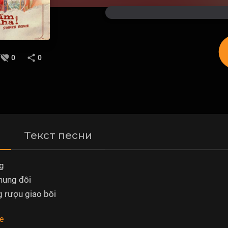
0
0
Текст песни
g
hung đôi
g rượu giao bôi
e