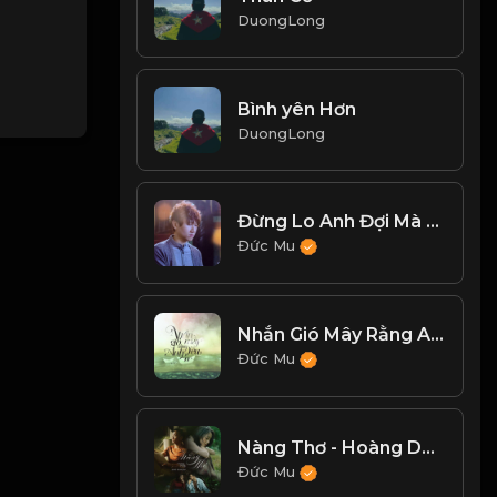
DuongLong
Bình yên Hơn
DuongLong
Đừng Lo Anh Đợi Mà - Mr Siro
Đức Mu
Nhắn Gió Mây Rằng Anh Yêu Em - Hoàng Hải
Đức Mu
Nàng Thơ - Hoàng Dũng
Đức Mu