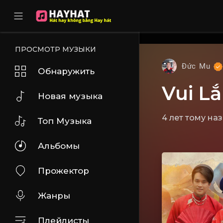
UA-68595121-17
ПРОСМОТР МУЗЫКИ
Đức Mu
Обнаружить
Vui L
Новая музыка
4 лет тому на
Топ Музыка
Альбомы
Прожектор
Жанры
Плейлисты