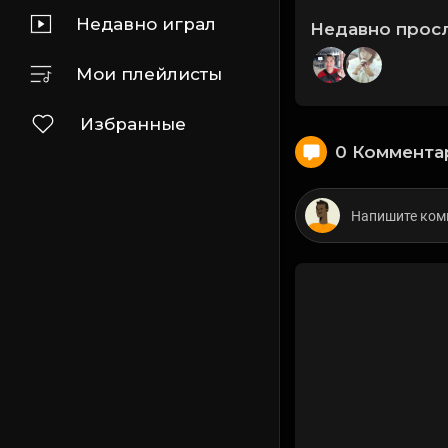
Недавно играл
Недавно прос
Мои плейлисты
Избранные
0 Коммента