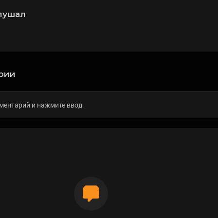
лушал
рии