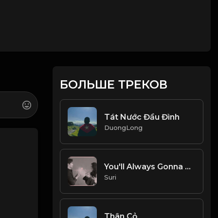
БОЛЬШЕ ТРЕКОВ
Tát Nước Đầu Đình
DuongLong
You'll Always Gonna Be My Love - Cover
Suri
Thân Cỏ