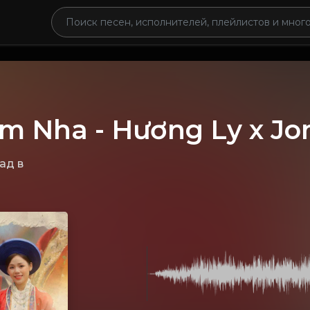
ắm Nha - Hương Ly x J
зад
в