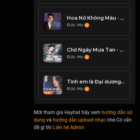
Hoa Nở Không Màu - Hoài Lâm (Acoustic Version)
Đức Mu
Chờ Ngày Mưa Tan - Noo Phước Thịnh, Tonny Việt
Đức Mu
Tình em là Đại dương - Nhi Nhi Cover
Đức Mu
Mới tham gia Hayhat hãy xem
hướng dẫn sử
dụng
và
hướng dẫn upload nhạc
nhé.Có vấn
đề gì thì
Liên hệ Admin