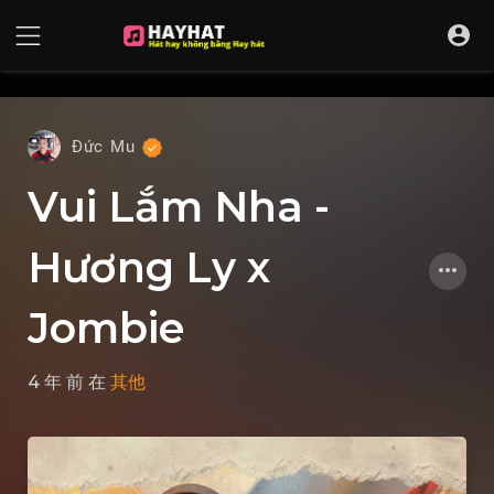
UA-68595121-17
Đức Mu
Vui Lắm Nha -
Hương Ly x
Jombie
4 年 前
在
其他