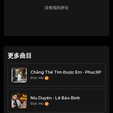
没有找到评论
更多曲目
Chẳng Thể Tìm Được Em - PhucXP
Đức Mu
Níu Duyên - Lê Bảo Bình
Đức Mu