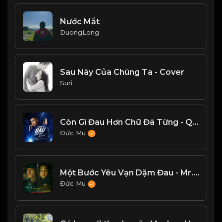
Nước Mắt
DuongLong
Sau Này Của Chúng Ta - Cover
Suri
Còn Gì Đau Hơn Chữ Đã Từng - Quân A.P
Đức Mu
Một Bước Yêu Vạn Dặm Đau - Mr.Siro
Đức Mu