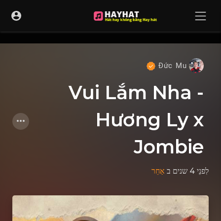
UA-68595121-17
Đức Mu
Vui Lắm Nha -
Hương Ly x
Jombie
לִפנֵי 4 שנים
ב
אַחֵר