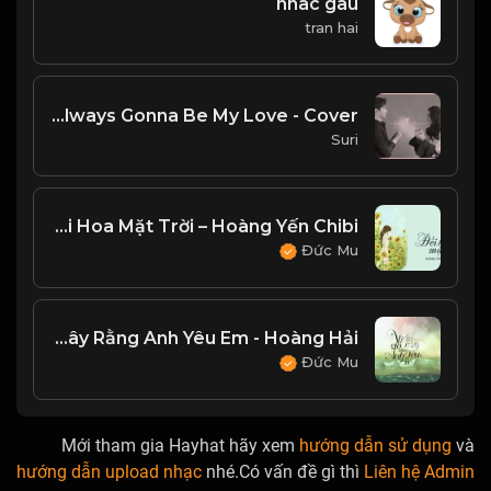
nhac gau
tran hai
You'll Always Gonna Be My Love - Cover
Suri
Đồi Hoa Mặt Trời – Hoàng Yến Chibi
Đức Mu
Nhắn Gió Mây Rằng Anh Yêu Em - Hoàng Hải
Đức Mu
Mới tham gia Hayhat hãy xem
hướng dẫn sử dụng
và
hướng dẫn upload nhạc
nhé.Có vấn đề gì thì
Liên hệ Admin