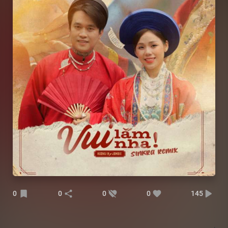
0
0
0
0
145