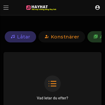
UA-68595121-17
Låtar
Konstnärer
A
Vad letar du efter?