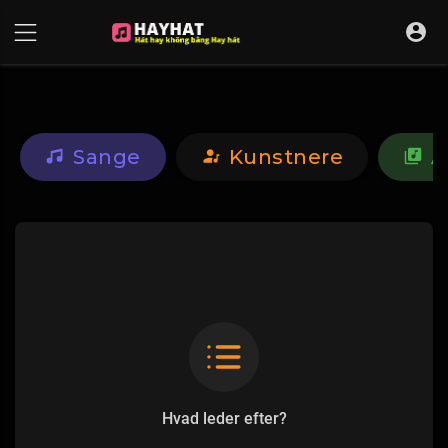
UA-68595121-17
Sange
Kunstnere
A
Hvad leder efter?