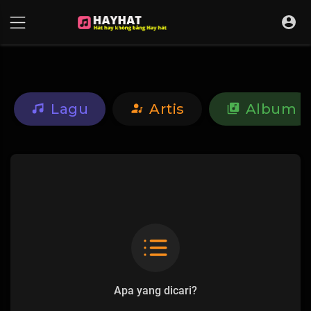
UA-68595121-17
Lagu
Artis
Album
Apa yang dicari?