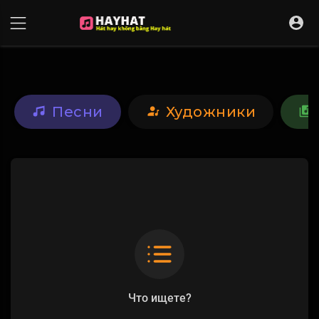
UA-68595121-17
Песни
Художники
Что ищете?